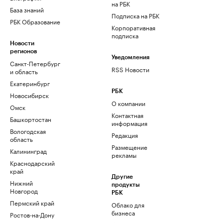
на РБК
База знаний
Подписка на РБК
РБК Образование
Корпоративная
подписка
Новости
регионов
Уведомления
Санкт-Петербург
RSS Новости
и область
Екатеринбург
РБК
Новосибирск
О компании
Омск
Контактная
Башкортостан
информация
Вологодская
Редакция
область
Размещение
Калининград
рекламы
Краснодарский
край
Другие
Нижний
продукты
Новгород
РБК
Пермский край
Облако для
бизнеса
Ростов-на-Дону