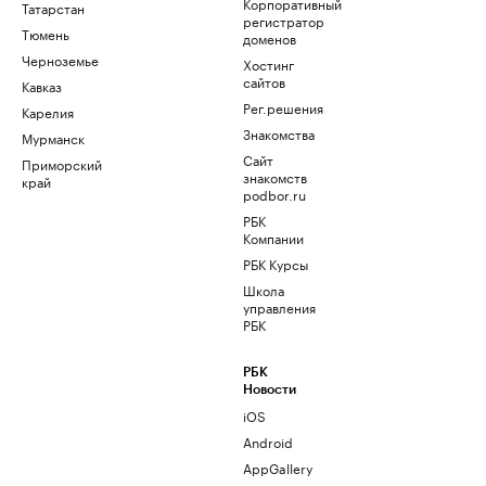
Корпоративный
Татарстан
регистратор
Тюмень
доменов
Черноземье
Хостинг
сайтов
Кавказ
Рег.решения
Карелия
Знакомства
Мурманск
Сайт
Приморский
знакомств
край
podbor.ru
РБК
Компании
РБК Курсы
Школа
управления
РБК
РБК
Новости
iOS
Android
AppGallery