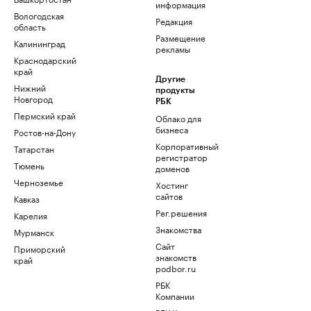
информация
Вологодская
Редакция
область
Размещение
Калининград
рекламы
Краснодарский
край
Другие
Нижний
продукты
Новгород
РБК
Пермский край
Облако для
бизнеса
Ростов-на-Дону
Корпоративный
Татарстан
регистратор
Тюмень
доменов
Черноземье
Хостинг
сайтов
Кавказ
Рег.решения
Карелия
Знакомства
Мурманск
Сайт
Приморский
знакомств
край
podbor.ru
РБК
Компании