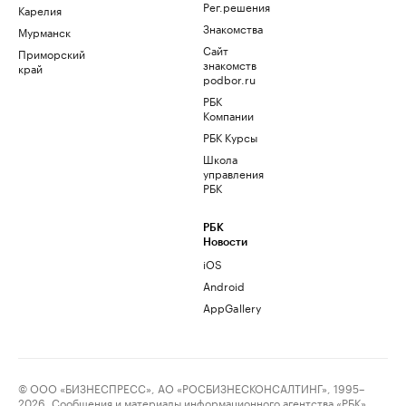
Рег.решения
Карелия
Знакомства
Мурманск
Сайт
Приморский
знакомств
край
podbor.ru
РБК
Компании
РБК Курсы
Школа
управления
РБК
РБК
Новости
iOS
Android
AppGallery
© ООО «БИЗНЕСПРЕСС», АО «РОСБИЗНЕСКОНСАЛТИНГ», 1995–
2026. Сообщения и материалы информационного агентства «РБК»