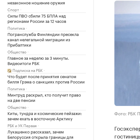
незаконное ношение оружия
Спорт
Силы ПВО сбили 75 БПЛА над
регионами России за 12 часов
Политика
Погранслужба Финляндии пресекла
канал нелегальной миграции из
Прибалтики
Общество
Главное за неделю за 3 минуты.
Видеоитоги РБК
Подписка на РБК
Что будет после принятия сенатом
билля Грэма о санкциях против России
Политика
Минтруд раскрыл, кто получит право
на две пенсии
Общество
Киты, тундра и космические пейзажи:
Фото: РБК 
зачем ехать в восточную Арктику
РБК и УК Первая
Госэкспе
Лукашенко рассказал, зачем
гостиницы
Белоруссия открыла границы для