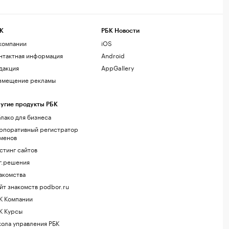
К
РБК Новости
компании
iOS
нтактная информация
Android
дакция
AppGallery
змещение рекламы
угие продукты РБК
лако для бизнеса
рпоративный регистратор
менов
стинг сайтов
г.решения
акомства
йт знакомств podbor.ru
К Компании
К Курсы
ола управления РБК