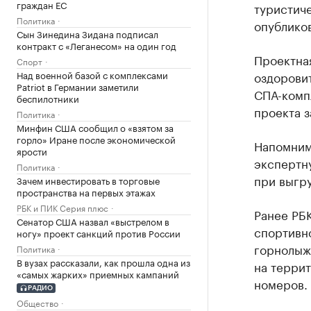
граждан ЕС
туристич
Политика
опублико
Сын Зинедина Зидана подписал
контракт с «Леганесом» на один год
Проектная
Спорт
Над военной базой с комплексами
оздоровит
Patriot в Германии заметили
СПА-компл
беспилотники
проекта 
Политика
Минфин США сообщил о «взятом за
горло» Иране после экономической
Напомним
ярости
экспертну
Политика
при выгр
Зачем инвестировать в торговые
пространства на первых этажах
РБК и ПИК Серия плюс
Ранее РБ
Сенатор США назвал «выстрелом в
спортивн
ногу» проект санкций против России
горнолыжн
Политика
В вузах рассказали, как прошла одна из
на терри
«самых жарких» приемных кампаний
номеров. 
РАДИО
Общество