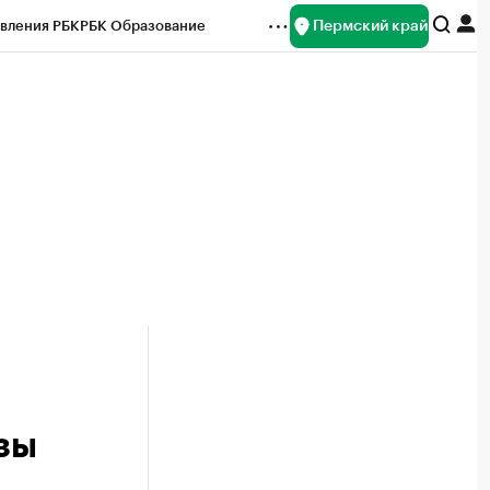
Пермский край
вления РБК
РБК Образование
редитные рейтинги
Франшизы
Газета
ок наличной валюты
зы