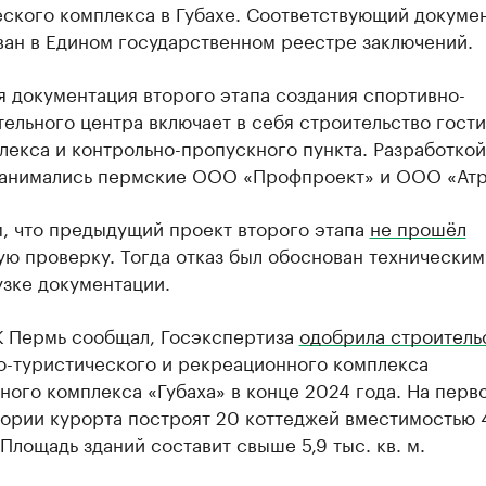
еского комплекса в Губахе. Соответствующий докуме
ван в Едином государственном реестре заключений.
 документация второго этапа создания спортивно-
ельного центра включает в себя строительство гост
екса и контрольно-пропускного пункта. Разработкой
занимались пермские ООО «Профпроект» и ООО «Атр
, что предыдущий проект второго этапа
не прошёл
ю проверку. Тогда отказ был обоснован технически
узке документации.
К Пермь сообщал, Госэкспертиза
одобрила строитель
о-туристического и рекреационного комплекса
ого комплекса «Губаха» в конце 2024 года. На перв
тории курорта построят 20 коттеджей вместимостью 
Площадь зданий составит свыше 5,9 тыс. кв. м.