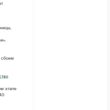
нт
иницы,
и».
м сбоем
ство
ом этапе
40