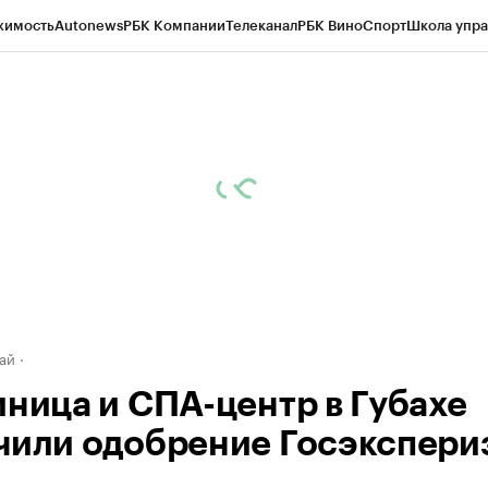
жимость
Autonews
РБК Компании
Телеканал
РБК Вино
Спорт
Школа упра
д
Стиль
Крипто
РБК Бизнес-среда
Дискуссионный клуб
Исследования
К
рагентов
Политика
Экономика
Бизнес
Технологии и медиа
Финансы
Рын
ай
иница и СПА-центр в Губахе
чили одобрение Госэкспери