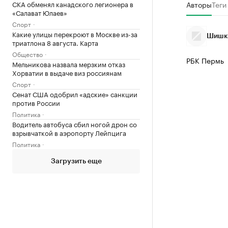
СКА обменял канадского легионера в
Авторы
Теги
«Салават Юлаев»
Спорт
Какие улицы перекроют в Москве из-за
Шишки
триатлона 8 августа. Карта
Общество
РБК Пермь
Мельникова назвала мерзким отказ
Хорватии в выдаче виз россиянам
Спорт
Сенат США одобрил «адские» санкции
против России
Политика
Водитель автобуса сбил ногой дрон со
взрывчаткой в аэропорту Лейпцига
Политика
Загрузить еще