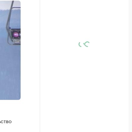
ьство
а