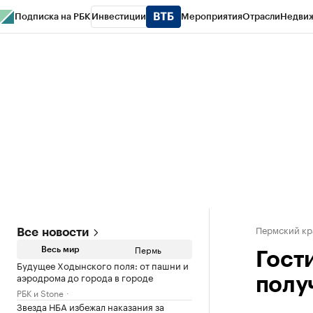
Подписка на РБК
Инвестиции
Мероприятия
Отрасли
Недви
РБК Курсы
РБК Life
Тренды
Визионеры
Национальные проекты
Горо
Спецпроекты СПб
Конференции СПб
Спецпроекты
Проверка конт
Пермский кр
Все новости
Пермь
Весь мир
Гост
Будущее Ходынского поля: от пашни и
аэродрома до города в городе
полу
РБК и Stone
Звезда НБА избежал наказания за