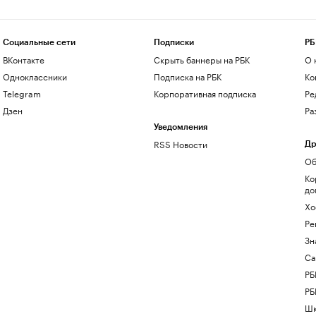
Социальные сети
Подписки
РБ
ВКонтакте
Скрыть баннеры на РБК
О 
Одноклассники
Подписка на РБК
Ко
Telegram
Корпоративная подписка
Ре
Дзен
Ра
Уведомления
RSS Новости
Др
Об
Ко
до
Хо
Ре
Зн
Са
РБ
РБ
Шк