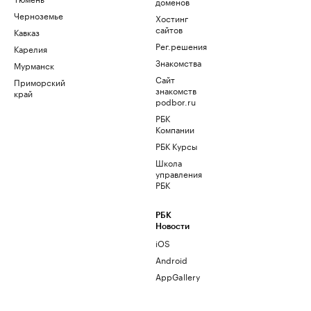
доменов
Черноземье
Хостинг
сайтов
Кавказ
Рег.решения
Карелия
Знакомства
Мурманск
Сайт
Приморский
знакомств
край
podbor.ru
РБК
Компании
РБК Курсы
Школа
управления
РБК
РБК
Новости
iOS
Android
AppGallery