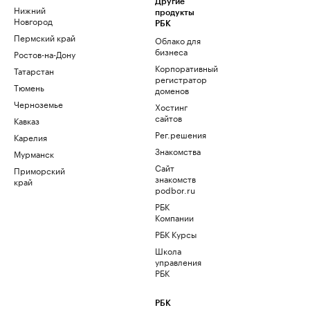
Другие
Нижний
продукты
Новгород
РБК
Пермский край
Облако для
бизнеса
Ростов-на-Дону
Корпоративный
Татарстан
регистратор
Тюмень
доменов
Черноземье
Хостинг
сайтов
Кавказ
Рег.решения
Карелия
Знакомства
Мурманск
Сайт
Приморский
знакомств
край
podbor.ru
РБК
Компании
РБК Курсы
Школа
управления
РБК
РБК