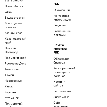
РБК
Новосибирск
О компании
Омск
Контактная
Башкортостан
информация
Вологодская
Редакция
область
Размещение
Калининград
рекламы
Краснодарский
край
Другие
Нижний
продукты
Новгород
РБК
Пермский край
Облако для
бизнеса
Ростов-на-Дону
Корпоративный
Татарстан
регистратор
Тюмень
доменов
Черноземье
Хостинг
сайтов
Кавказ
Рег.решения
Карелия
Знакомства
Мурманск
Сайт
Приморский
знакомств
край