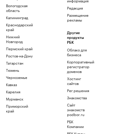
информация
Вологодская
Редакция
область
Размещение
Калининград
рекламы
Краснодарский
край
Другие
Нижний
продукты
Новгород
РБК
Пермский край
Облако для
бизнеса
Ростов-на-Дону
Корпоративный
Татарстан
регистратор
Тюмень
доменов
Черноземье
Хостинг
сайтов
Кавказ
Рег.решения
Карелия
Знакомства
Мурманск
Сайт
Приморский
знакомств
край
podbor.ru
РБК
Компании
РБК Курсы