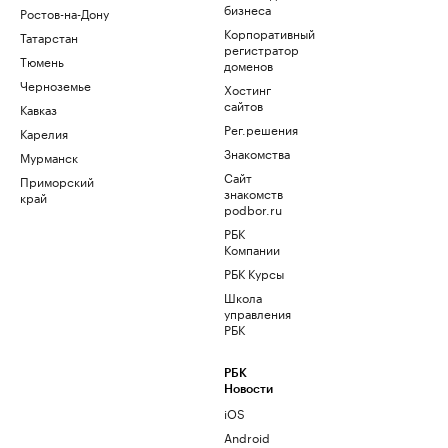
бизнеса
Ростов-на-Дону
Корпоративный
Татарстан
регистратор
Тюмень
доменов
Черноземье
Хостинг
сайтов
Кавказ
Рег.решения
Карелия
Знакомства
Мурманск
Сайт
Приморский
знакомств
край
podbor.ru
РБК
Компании
РБК Курсы
Школа
управления
РБК
РБК
Новости
iOS
Android