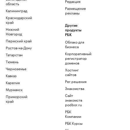
Редакция
область
Размещение
Калининград
рекламы
Краснодарский
край
Другие
Нижний
продукты
Новгород
РБК
Пермский край
Облако для
бизнеса
Ростов-на-Дону
Корпоративный
Татарстан
регистратор
Тюмень
доменов
Черноземье
Хостинг
сайтов
Кавказ
Рег.решения
Карелия
Знакомства
Мурманск
Сайт
Приморский
знакомств
край
podbor.ru
РБК
Компании
РБК Курсы
Школа