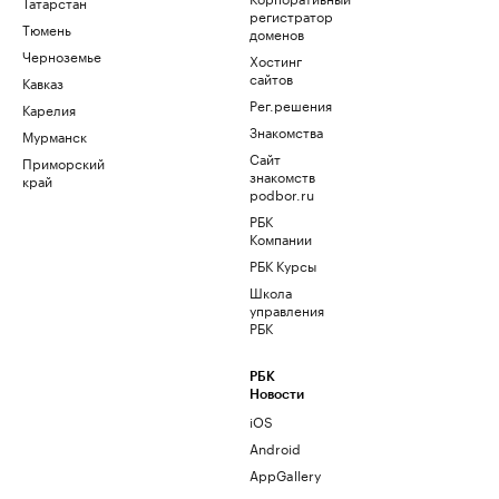
Татарстан
регистратор
Тюмень
доменов
Черноземье
Хостинг
сайтов
Кавказ
Рег.решения
Карелия
Знакомства
Мурманск
Сайт
Приморский
знакомств
край
podbor.ru
РБК
Компании
РБК Курсы
Школа
управления
РБК
РБК
Новости
iOS
Android
AppGallery