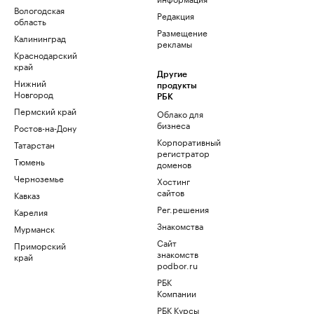
Вологодская
Редакция
область
Размещение
Калининград
рекламы
Краснодарский
край
Другие
Нижний
продукты
Новгород
РБК
Пермский край
Облако для
бизнеса
Ростов-на-Дону
Корпоративный
Татарстан
регистратор
Тюмень
доменов
Черноземье
Хостинг
сайтов
Кавказ
Рег.решения
Карелия
Знакомства
Мурманск
Сайт
Приморский
знакомств
край
podbor.ru
РБК
Компании
РБК Курсы