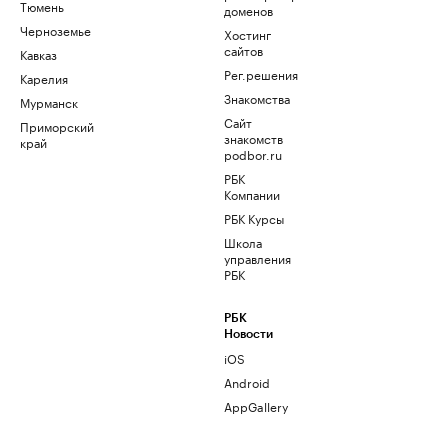
Тюмень
доменов
Черноземье
Хостинг
сайтов
Кавказ
Рег.решения
Карелия
Знакомства
Мурманск
Сайт
Приморский
знакомств
край
podbor.ru
РБК
Компании
РБК Курсы
Школа
управления
РБК
РБК
Новости
iOS
Android
AppGallery