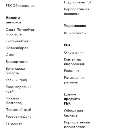
Подписка на РБК
РБК Образование
Корпоративная
подписка
Новости
регионов
Уведомления
Санкт-Петербург
RSS Новости
и область
Екатеринбург
РБК
Новосибирск
О компании
Омск
Контактная
Башкортостан
информация
Вологодская
Редакция
область
Размещение
Калининград
рекламы
Краснодарский
край
Другие
Нижний
продукты
Новгород
РБК
Пермский край
Облако для
бизнеса
Ростов-на-Дону
Корпоративный
Татарстан
регистратор