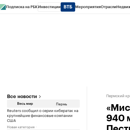
Подписка на РБК
Инвестиции
Мероприятия
Отрасли
Недви
РБК Курсы
РБК Life
Тренды
Визионеры
Национальные проекты
Горо
Спецпроекты СПб
Конференции СПб
Спецпроекты
Проверка конт
Пермский кр
Все новости
Пермь
Весь мир
«Мис
Reuters сообщил о серии кибератак на
крупнейшие финансовые компании
940 
США
Новая категория
Пест