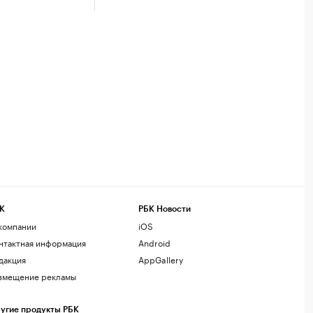
К
РБК Новости
компании
iOS
нтактная информация
Android
дакция
AppGallery
змещение рекламы
угие продукты РБК