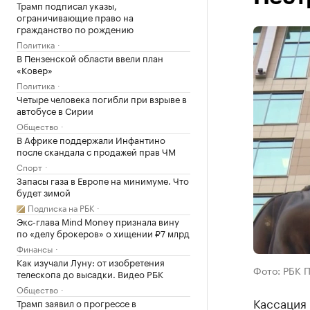
Трамп подписал указы,
ограничивающие право на
гражданство по рождению
Политика
В Пензенской области ввели план
«Ковер»
Политика
Четыре человека погибли при взрыве в
автобусе в Сирии
Общество
В Африке поддержали Инфантино
после скандала с продажей прав ЧМ
Спорт
Запасы газа в Европе на минимуме. Что
будет зимой
Подписка на РБК
Экс-глава Mind Money признала вину
по «делу брокеров» о хищении ₽7 млрд
Финансы
Как изучали Луну: от изобретения
Фото: РБК 
телескопа до высадки. Видео РБК
Общество
Кассация
Трамп заявил о прогрессе в