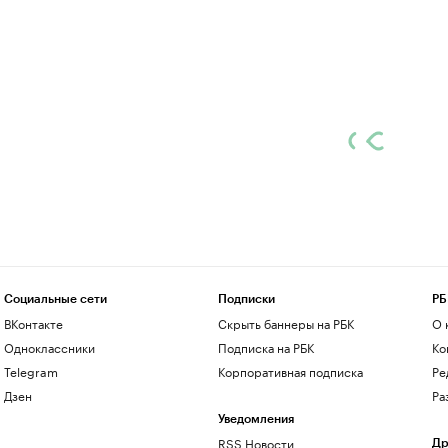
Социальные сети
Подписки
РБ
ВКонтакте
Скрыть баннеры на РБК
О 
Одноклассники
Подписка на РБК
Ко
Telegram
Корпоративная подписка
Ре
Дзен
Ра
Уведомления
RSS Новости
Др