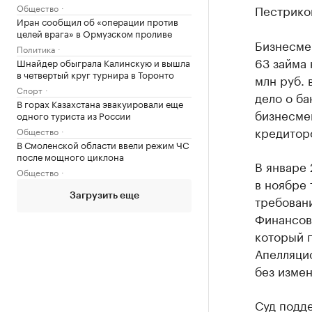
Общество
Пестриков
Иран сообщил об «операции против
целей врага» в Ормузском проливе
Бизнесме
Политика
63 займа 
Шнайдер обыграла Калинскую и вышла
в четвертый круг турнира в Торонто
млн руб. 
Спорт
дело о ба
В горах Казахстана эвакуировали еще
бизнесмен
одного туриста из России
кредитор
Общество
В Смоленской области ввели режим ЧС
после мощного циклона
В январе 
Общество
в ноябре 
Загрузить еще
требовани
Финансов
который п
Апелляци
без измен
Суд подде