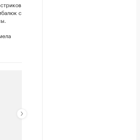
естриков
мбалюк с
сы.
мела