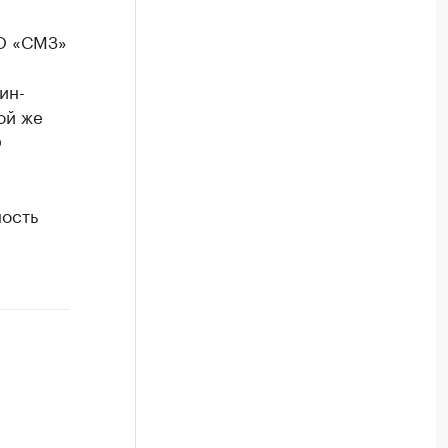
АО «СМЗ»
ин-
ой же
О
ность