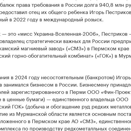
алюк права требования в России долга 940,8 млн ру
редоставил отец их общего ребенка Игорь Пестриков
ный в 2022 году в международный розыск.
 — это «мисс Украина-Вселенная-2006», Пестриков 
овладелец стратегически важных для России предпр
камский магниевый завод» («СМЗ») в Пермском крае
ский горно-обогатительный комбинат» («ГОК») в Мур
ния в 2024 году несостоятельным (банкротом) Игорь
в занимался бизнесом в России. Бизнесмену принад
олей зарегистрированного в Перми ООО «Фин-Проек
е в ценные бумаги) — единственного владельца ООО
кий ГОК» (добыча и обогащение руд редких металлов
тие из Мурманской области является основным пост
оложенного в Пермском крае АО «СМЗ», единственно
омплекса по производству редкометалльных соединен