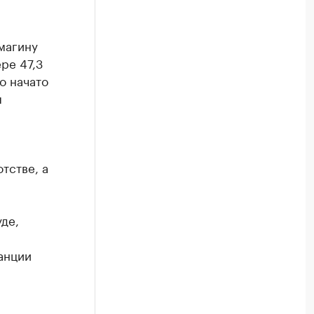
магину
ре 47,3
о начато
я
тстве, а
де,
анции