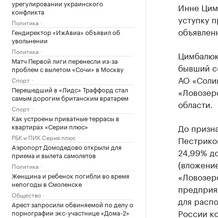
урегулировании украинского
Инне Цимб
конфликта
уступку п
Политика
объявлен
Гендиректор «ИжАвиа» объявил об
увольнении
Политика
Цимбалюк
Матч Первой лиги перенесли из-за
бывший с
проблем с вылетом «Сочи» в Москву
АО «Соли
Спорт
Перешедший в «Лидс» Траффорд стал
«Ловозер
самым дорогим британским вратарем
области.
Спорт
Как устроены приватные террасы в
квартирах «Серии плюс»
До призна
РБК и ПИК Серия плюс
Пестрико
Аэропорт Домодедово открыли для
24,99% д
приема и вылета самолетов
(вложени
Политика
«Ловозерс
Женщина и ребенок погибли во время
непогоды в Смоленске
предприя
Общество
для расп
Арест запросили обвиняемой по делу о
России к
порнографии экс-участнице «Дома-2»