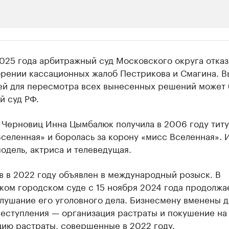
ии
025 года арбитражный суд Московского округа отказ
 организации в нефтегазовой промышленно
орении кассационных жалоб Пестрикова и Смагина. 
ей для пересмотра всех вынесенных решений может 
верьте данные в каталоге
й суд РФ.
 Черновиц Инна Цымбалюк получила в 2006 году титу
селенная» и боролась за корону «мисс Вселенная». 
одель, актриса и телеведущая.
в в 2022 году объявлен в международный розыск. В
ком городском суде с 15 ноября 2024 года продолжа
лушание его уголовного дела. Бизнесмену вменены д
реступления — организация растраты и покушение на
цию растраты, совершенные в 2022 году.