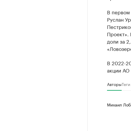
В первом
Руслан У
Пестриков
Проект». 
доли за 
«Ловозерс
В 2022-20
акции АО
Авторы
Теги
Михаил Лоб