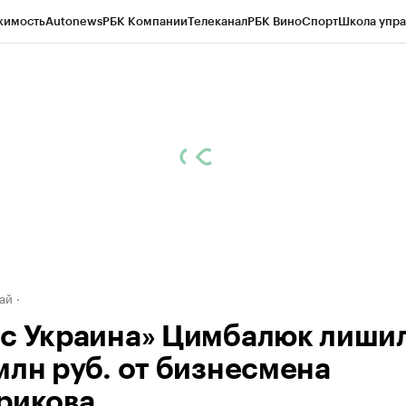
жимость
Autonews
РБК Компании
Телеканал
РБК Вино
Спорт
Школа упра
д
Стиль
Крипто
РБК Бизнес-среда
Дискуссионный клуб
Исследования
К
рагентов
Политика
Экономика
Бизнес
Технологии и медиа
Финансы
Рын
ай
с Украина» Цимбалюк лиши
млн руб. от бизнесмена
рикова