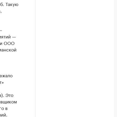
б. Такую
,
—
иятий —
 и ООО
манской
лежало
т»
). Это
авщиком
го в
ий.