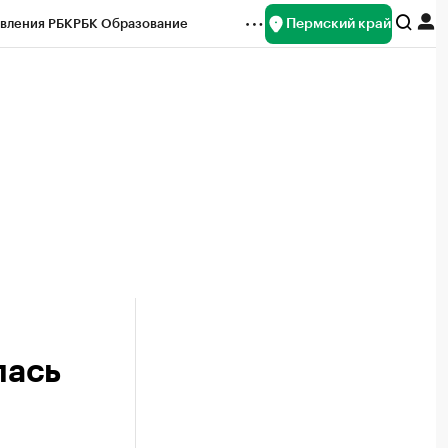
Пермский край
вления РБК
РБК Образование
редитные рейтинги
Франшизы
Газета
ок наличной валюты
лась