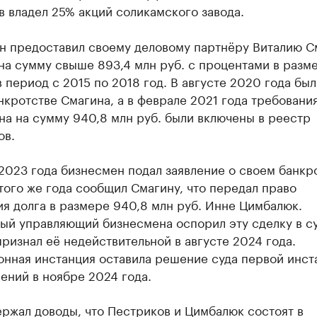
 владел 25% акций соликамского завода.
н предоставил своему деловому партнёру Виталию С
на сумму свыше 893,4 млн руб. с процентами в разме
в период с 2015 по 2018 год. В августе 2020 года был
нкротстве Смагина, а в феврале 2021 года требовани
а на сумму 940,8 млн руб. были включены в реестр
ов.
2023 года бизнесмен подал заявление о своем банкро
того же года сообщил Смагину, что передал право
я долга в размере 940,8 млн руб. Инне Цимбалюк.
ый управляющий бизнесмена оспорил эту сделку в су
ризнал её недействительной в августе 2024 года.
онная инстанция оставила решение суда первой инст
ений в ноябре 2024 года.
ржал доводы, что Пестриков и Цимбалюк состоят в