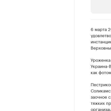
РБК Компан
6 марта 2
Крупные
удовлетв
инстанци
Найдите и про
Верховны
Уроженка
Украина-В
как фотом
Пестрико
Соликамс
заочное с
тяжких п
организа