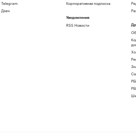
Telegram
Корпоративная подписка
Ре
Дзен
Ра
Уведомления
RSS Новости
Др
Об
Ко
до
Хо
Ре
Зн
Са
РБ
РБ
Шк