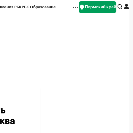
Пермский край
вления РБК
РБК Образование
редитные рейтинги
Франшизы
Газета
ок наличной валюты
ть
ква