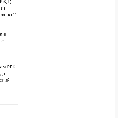
(РЖД).
 из
ля по 11
один
не
аем РБК
зда
ский