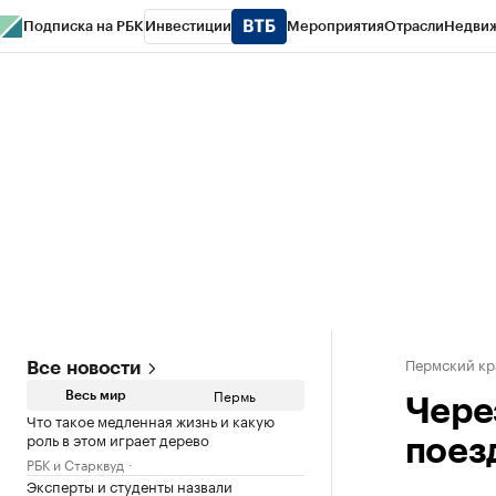
Подписка на РБК
Инвестиции
Мероприятия
Отрасли
Недви
РБК Курсы
РБК Life
Тренды
Визионеры
Национальные проекты
Горо
Спецпроекты СПб
Конференции СПб
Спецпроекты
Проверка конт
Пермский кр
Все новости
Пермь
Весь мир
Чере
Что такое медленная жизнь и какую
роль в этом играет дерево
поез
РБК и Старквуд
Эксперты и студенты назвали