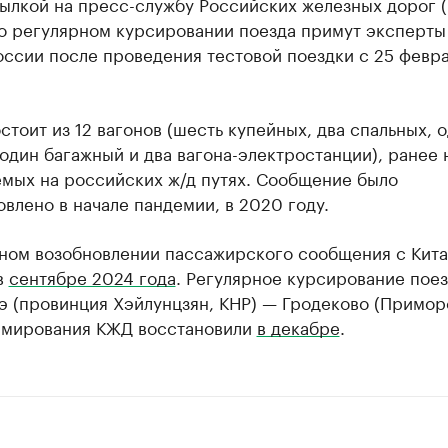
сылкой на пресс-службу Российских железных дорог 
о регулярном курсировании поезда примут эксперты
оссии после проведения тестовой поездки с 25 февра
стоит из 12 вагонов (шесть купейных, два спальных, 
один багажный и два вагона-электростанции), ранее 
емых на российских ж/д путях. Сообщение было
влено в начале пандемии, в 2020 году.
ном возобновлении пассажирского сообщения с Кит
в
сентябре 2024 года
. Регулярное курсирование пое
э (провинция Хэйлунцзян, КНР) — Гродеково (Примор
рмирования КЖД восстановили
в декабре
.