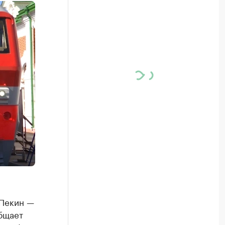
 Пекин —
бщает