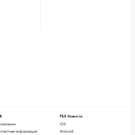
К
РБК Новости
компании
iOS
нтактная информация
Android