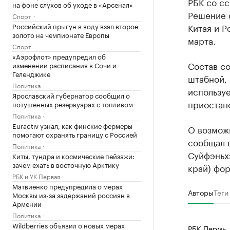
РБК со с
на фоне слухов об уходе в «Арсенал»
Решение 
Спорт
Российский прыгун в воду взял второе
Китая и Р
золото на чемпионате Европы
марта.
Спорт
«Аэрофлот» предупредил об
Состав со
изменении расписания в Сочи и
Геленджике
штабной, 
Политика
использу
Ярославский губернатор сообщил о
приостано
потушенных резервуарах с топливом
Политика
Euractiv узнал, как финские фермеры
О возмож
помогают охранять границу с Россией
сообщал 
Политика
Суйфэньх
Киты, тундра и космические пейзажи:
зачем ехать в восточную Арктику
край) фо
РБК и УК Первая
Матвиенко предупредила о мерах
Авторы
Теги
Москвы из-за задержаний россиян в
Армении
Политика
Wildberries объявил о новых мерах
РБК Пермь