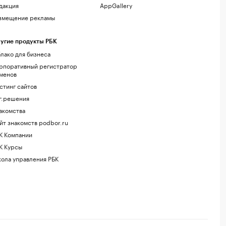
дакция
AppGallery
змещение рекламы
угие продукты РБК
лако для бизнеса
рпоративный регистратор
менов
стинг сайтов
г.решения
акомства
йт знакомств podbor.ru
К Компании
К Курсы
ола управления РБК