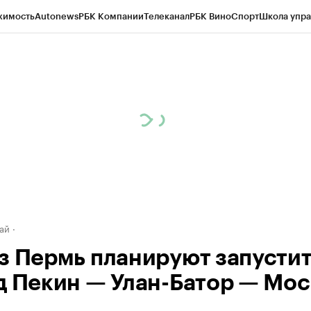
жимость
Autonews
РБК Компании
Телеканал
РБК Вино
Спорт
Школа упра
д
Стиль
Крипто
РБК Бизнес-среда
Дискуссионный клуб
Исследования
К
рагентов
Политика
Экономика
Бизнес
Технологии и медиа
Финансы
Рын
ай
з Пермь планируют запусти
д Пекин — Улан-Батор — Мос