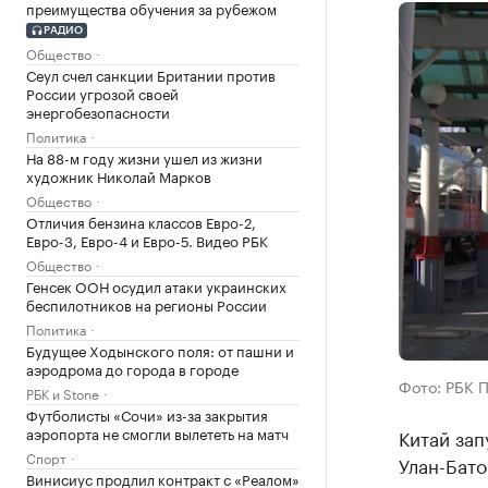
преимущества обучения за рубежом
РАДИО
Общество
Сеул счел санкции Британии против
России угрозой своей
энергобезопасности
Политика
На 88-м году жизни ушел из жизни
художник Николай Марков
Общество
Отличия бензина классов Евро-2,
Евро-3, Евро-4 и Евро-5. Видео РБК
Общество
Генсек ООН осудил атаки украинских
беспилотников на регионы России
Политика
Будущее Ходынского поля: от пашни и
аэродрома до города в городе
Фото: РБК 
РБК и Stone
Футболисты «Сочи» из-за закрытия
аэропорта не смогли вылететь на матч
Китай за
Спорт
Улан-Бато
Винисиус продлил контракт с «Реалом»