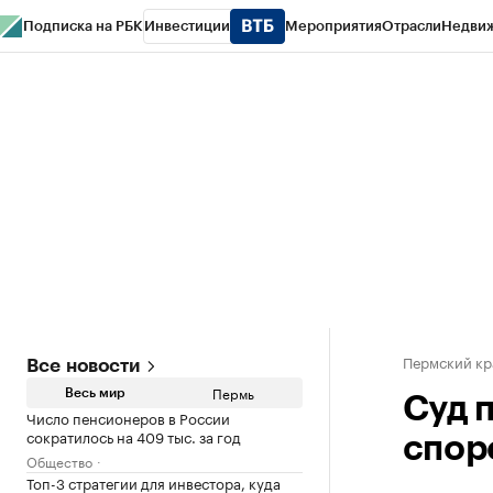
Подписка на РБК
Инвестиции
Мероприятия
Отрасли
Недви
РБК Курсы
РБК Life
Тренды
Визионеры
Национальные проекты
Горо
Спецпроекты СПб
Конференции СПб
Спецпроекты
Проверка конт
Пермский кр
Все новости
Пермь
Весь мир
Суд 
Число пенсионеров в России
сократилось на 409 тыс. за год
спор
Общество
Топ-3 стратегии для инвестора, куда