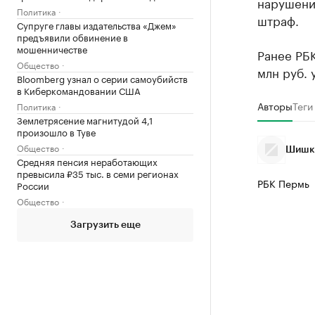
нарушени
Политика
штраф.
Супруге главы издательства «Джем»
предъявили обвинение в
мошенничестве
Ранее РБ
Общество
млн руб. 
Bloomberg узнал о серии самоубийств
в Киберкомандовании США
Авторы
Теги
Политика
Землетрясение магнитудой 4,1
произошло в Туве
Общество
Шишки
Средняя пенсия неработающих
превысила ₽35 тыс. в семи регионах
РБК Пермь
России
Общество
Загрузить еще