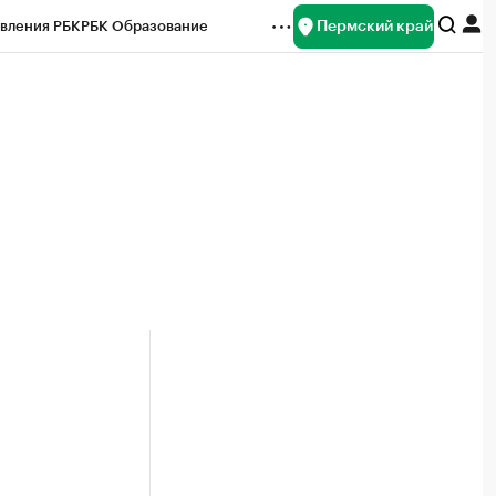
Пермский край
вления РБК
РБК Образование
редитные рейтинги
Франшизы
Газета
ок наличной валюты