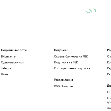
Социальные сети
Подписки
РБ
ВКонтакте
Скрыть баннеры на РБК
О 
Одноклассники
Подписка на РБК
Ко
Telegram
Корпоративная подписка
Ре
Дзен
Ра
Уведомления
RSS Новости
Др
Об
Ко
до
Хо