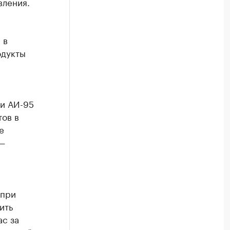
вления.
 в
одукты
 и АИ-95
тов в
е
 —
 при
ить
ас за