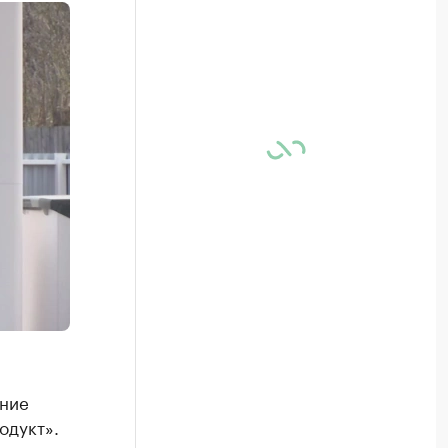
ание
одукт».