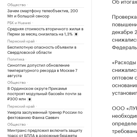
Об итога
Общество
Зачем смартфону телеобъектив, 200
Проверка
Мп и большой сенсор
РБК и Huawei
повышени
Средняя стоимость вторичного жилья в
декабре 
Перми за месяц снизилась на 1,3%
снижались
Пермский край
Федераль
Беспилотную опасность объявили в
Свердловской области
Политика
«Расходы
Синоптик допустил обновление
снижались
температурного рекорда в Москве 7
августа
оптовом 
Общество
основания
В Ординском округе Прикамья
установил
построят модульный бассейн почти за
₽300 млн
Пермский край
ООО «ЛУК
Умерла заслуженный тренер России по
необходи
фехтованию Фаина Саевич
определе
Общество
требовани
Минтранс предложил включить защиту
трасс от БПЛА в дорожные бюджеты