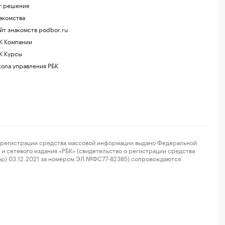
г.решения
акомства
йт знакомств podbor.ru
К Компании
К Курсы
ола управления РБК
регистрации средства массовой информации выдано Федеральной
и сетевого издания «РБК» (свидетельство о регистрации средства
ор) 03.12.2021 за номером ЭЛ №ФС77-82385) сопровождаются