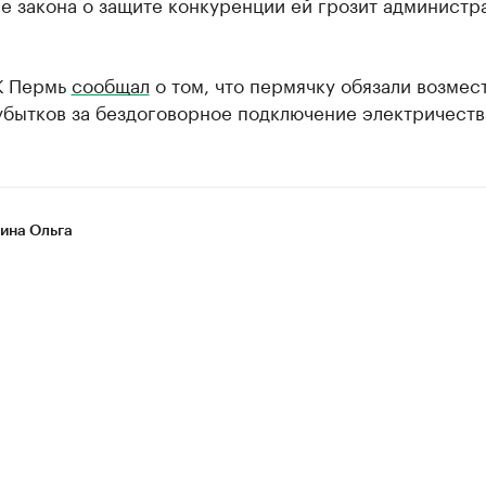
е закона о защите конкуренции ей грозит администр
К Пермь
сообщал
о том, что пермячку обязали возмест
убытков за бездоговорное подключение электричеств
на Ольга