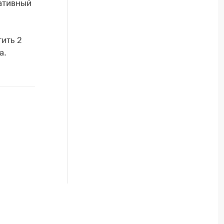
ативный
ить 2
а.