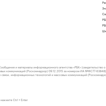
Ре
Зн
Са
РБ
РБ
Шк
ения и материалы информационного агентства «РБК» (свидетельство о 
овых коммуникаций (Роскомнадзор) 09.12.2015 за номером ИА №ФС77-63848) 
 связи, информационных технологий и массовых коммуникаций (Роскомнадз
нажмите Ctrl + Enter