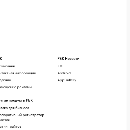
К
РБК Новости
компании
iOS
нтактная информация
Android
дакция
AppGallery
змещение рекламы
угие продукты РБК
лако для бизнеса
рпоративный регистратор
менов
стинг сайтов