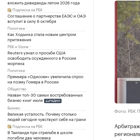
вложить дивиденды летом 2026 года
Подписка на РБК
Соглашение о партнерстве ЕАЭС и ОАЭ
вступит в силу 6 октября
Политика
Как Ходынка стала новым центром
притяжения
РБК и Stone
Reuters узнал о просьбе США
освободить осужденного в России
морпеха
Политика
Премьера «Одиссеи» увеличила спрос
на поэму Гомера в России
Общество
Назван топ-30 самых востребованных
бизнес-книг июля
РАДИО
Бизнес
Фото: РБК 
Великая усталость. Почему столько
людей сегодня чувствуют себя на грани
Арбитраж
Подписка на РБК
В Таиланде при стрельбе в школе
регионал
погибли два человека