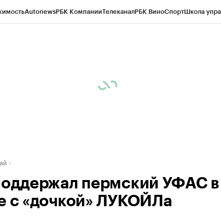
жимость
Autonews
РБК Компании
Телеканал
РБК Вино
Спорт
Школа упра
д
Стиль
Крипто
РБК Бизнес-среда
Дискуссионный клуб
Исследования
К
рагентов
Политика
Экономика
Бизнес
Технологии и медиа
Финансы
Рын
ай
поддержал пермский УФАС в
е с «дочкой» ЛУКОЙЛа