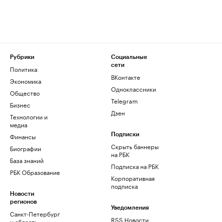
Рубрики
Социальные
сети
Политика
ВКонтакте
Экономика
Одноклассники
Общество
Telegram
Бизнес
Дзен
Технологии и
медиа
Финансы
Подписки
Скрыть баннеры
Биографии
на РБК
База знаний
Подписка на РБК
РБК Образование
Корпоративная
подписка
Новости
регионов
Уведомления
Санкт-Петербург
RSS Новости
и область