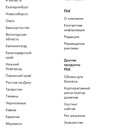
Екатеринбург
РБК
Новосибирск
О компании
Омск
Контактная
Башкортостан
информация
Вологодская
Редакция
область
Размещение
Калининград
рекламы
Краснодарский
край
Другие
Нижний
продукты
Новгород
РБК
Пермский край
Облако для
бизнеса
Ростов-на-Дону
Корпоративный
Татарстан
регистратор
Тюмень
доменов
Черноземье
Хостинг
сайтов
Кавказ
Рег.решения
Карелия
Знакомства
Мурманск