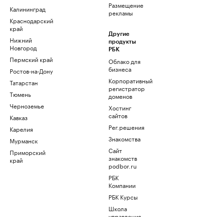
Размещение
Калининград
рекламы
Краснодарский
край
Другие
Нижний
продукты
Новгород
РБК
Пермский край
Облако для
бизнеса
Ростов-на-Дону
Корпоративный
Татарстан
регистратор
Тюмень
доменов
Черноземье
Хостинг
сайтов
Кавказ
Рег.решения
Карелия
Знакомства
Мурманск
Сайт
Приморский
знакомств
край
podbor.ru
РБК
Компании
РБК Курсы
Школа
управления