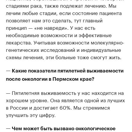
стадиями рака, также подлежат лечению. Мы
Крупные организации в
Крупнейшие
лечим любые стадии, если состояние пациента
нефтегазовой промышленности
недвижимос
позволяет нам это сделать, тут главный
Найдите и проверьте данные в каталоге
Посмотрите данные
принцип — «не навреди». У нас есть
необходимые возможности и эффективные
лекарства. Учитывая возможности молекулярно-
генетических исследований и индивидуальные
схемы лечения, эти больные тоже смогут жить.
— Какие показатели пятилетней выживаемости
после онкологии в Пермском крае?
— Пятилетняя выживаемость у нас находится на
хорошем уровне. Она является одной из лучших
в России и достигает 60%. Мы стремимся
улучшить эту цифру.
— Чем может быть вызвано онкологическое