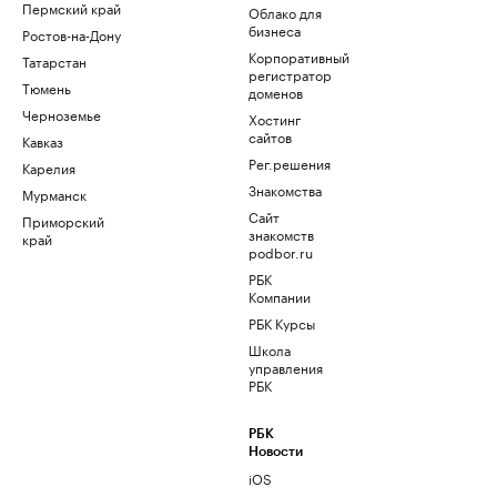
Пермский край
Облако для
бизнеса
Ростов-на-Дону
Корпоративный
Татарстан
регистратор
Тюмень
доменов
Черноземье
Хостинг
сайтов
Кавказ
Рег.решения
Карелия
Знакомства
Мурманск
Сайт
Приморский
знакомств
край
podbor.ru
РБК
Компании
РБК Курсы
Школа
управления
РБК
РБК
Новости
iOS