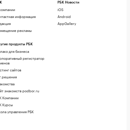
К
РБК Новости
компании
iOS
нтактная информация
Android
дакция
AppGallery
змещение рекламы
угие продукты РБК
лако для бизнеса
рпоративный регистратор
менов
стинг сайтов
г.решения
акомства
йт знакомств podbor.ru
К Компании
К Курсы
ола управления РБК