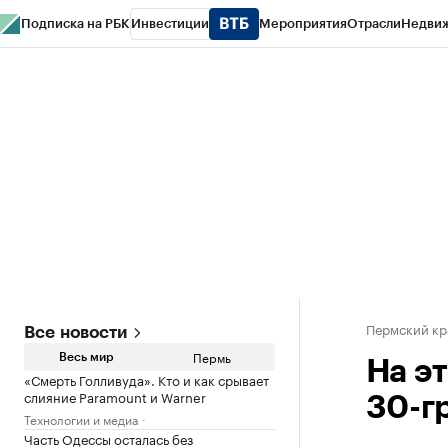
Подписка на РБК
Инвестиции
Мероприятия
Отрасли
Недви
РБК Курсы
РБК Life
Тренды
Визионеры
Национальные проекты
Горо
Спецпроекты СПб
Конференции СПб
Спецпроекты
Проверка конт
Пермский кр
Все новости
Пермь
Весь мир
На э
«Смерть Голливуда». Кто и как срывает
слияние Paramount и Warner
30-г
Технологии и медиа
Часть Одессы осталась без