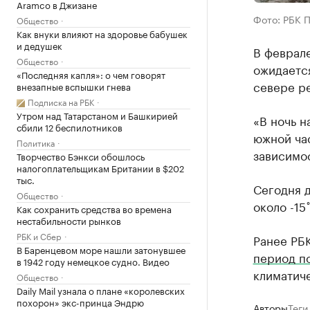
Aramco в Джизане
Фото: РБК 
Общество
Как внуки влияют на здоровье бабушек
и дедушек
В феврал
Общество
ожидается
«Последняя капля»: о чем говорят
севере ре
внезапные вспышки гнева
Подписка на РБК
Утром над Татарстаном и Башкирией
«В ночь н
сбили 12 беспилотников
южной час
Политика
зависимо
Творчество Бэнкси обошлось
налогоплательщикам Британии в $202
тыс.
Сегодня д
Общество
около -15
Как сохранить средства во времена
нестабильности рынков
РБК и Сбер
Ранее РБ
В Баренцевом море нашли затонувшее
период п
в 1942 году немецкое судно. Видео
климатич
Общество
Daily Mail узнала о плане «королевских
похорон» экс-принца Эндрю
Авторы
Теги