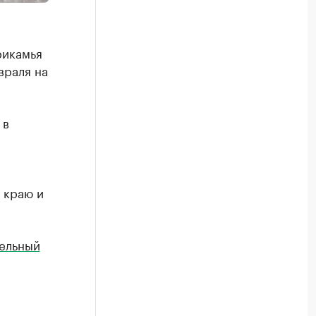
рикамья
враля на
 в
 краю и
ельный