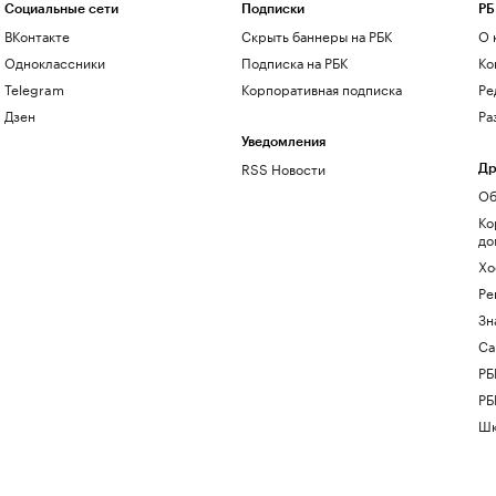
Социальные сети
Подписки
РБ
ВКонтакте
Скрыть баннеры на РБК
О 
Одноклассники
Подписка на РБК
Ко
Telegram
Корпоративная подписка
Ре
Дзен
Ра
Уведомления
RSS Новости
Др
Об
Ко
до
Хо
Ре
Зн
Са
РБ
РБ
Шк