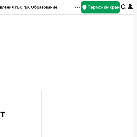
Пермский край
вления РБК
РБК Образование
редитные рейтинги
Франшизы
Газета
ок наличной валюты
т