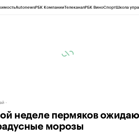
жимость
Autonews
РБК Компании
Телеканал
РБК Вино
Спорт
Школа упра
д
Стиль
Крипто
РБК Бизнес-среда
Дискуссионный клуб
Исследования
К
рагентов
Политика
Экономика
Бизнес
Технологии и медиа
Финансы
Рын
ай
той неделе пермяков ожидаю
радусные морозы