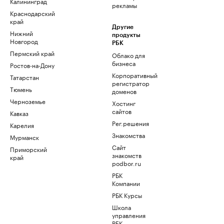
Калининград
рекламы
Краснодарский
край
Другие
Нижний
продукты
Новгород
РБК
Пермский край
Облако для
бизнеса
Ростов-на-Дону
Корпоративный
Татарстан
регистратор
Тюмень
доменов
Черноземье
Хостинг
сайтов
Кавказ
Рег.решения
Карелия
Знакомства
Мурманск
Сайт
Приморский
знакомств
край
podbor.ru
РБК
Компании
РБК Курсы
Школа
управления
РБК