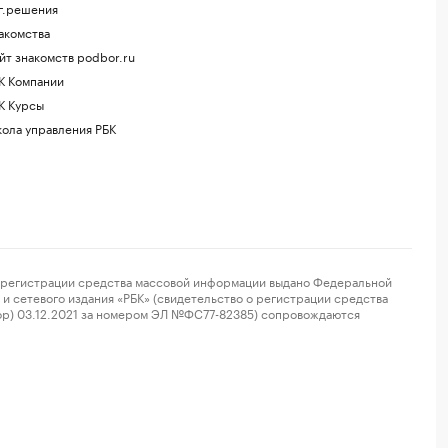
г.решения
акомства
йт знакомств podbor.ru
К Компании
К Курсы
ола управления РБК
регистрации средства массовой информации выдано Федеральной
и сетевого издания «РБК» (свидетельство о регистрации средства
ор) 03.12.2021 за номером ЭЛ №ФС77-82385) сопровождаются