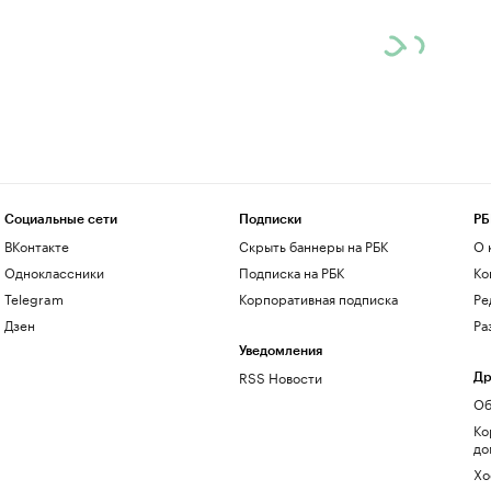
Социальные сети
Подписки
РБ
ВКонтакте
Скрыть баннеры на РБК
О 
Одноклассники
Подписка на РБК
Ко
Telegram
Корпоративная подписка
Ре
Дзен
Ра
Уведомления
RSS Новости
Др
Об
Ко
до
Хо