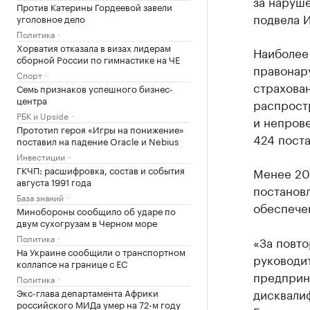
за наруше
Против Катерины Гордеевой завели
подвела 
уголовное дело
Политика
Хорватия отказала в визах лидерам
Наиболее
сборной России по гимнастике на ЧЕ
правонар
Спорт
страхован
Семь признаков успешного бизнес-
центра
распрост
РБК и Upside
и непров
Прототип героя «Игры на понижение»
424 поста
поставил на падение Oracle и Nebius
Инвестиции
ГКЧП: расшифровка, состав и события
Менее 20
августа 1991 года
постановл
База знаний
обеспечен
Минобороны сообщило об ударе по
двум сухогрузам в Черном море
Политика
«За повт
На Украине сообщили о транспортном
руководи
коллапсе на границе с ЕС
предприн
Политика
дисквали
Экс-глава департамента Африки
российского МИДа умер на 72-м году