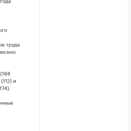
года
ого
не труда
несено
(188
(112) и
74).
енные