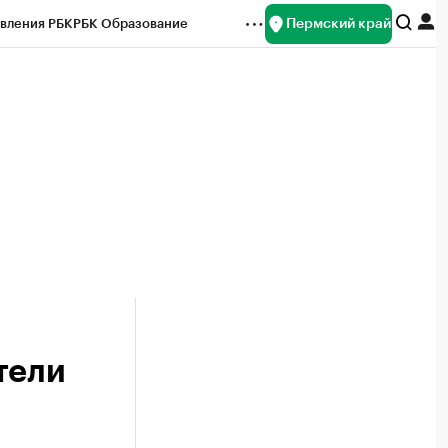
Пермский край
вления РБК
РБК Образование
редитные рейтинги
Франшизы
Газета
ок наличной валюты
тели