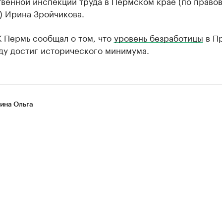
твенной инспекции труда в Пермском крае (по право
) Ирина Зройчикова.
К Пермь сообщал о том, что
уровень безработицы
в П
ду достиг исторического минимума.
на Ольга