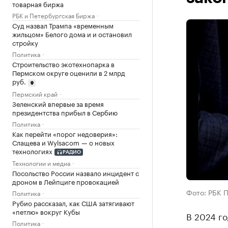
товарная биржа
РБК и Петербургская Биржа
Суд назвал Трампа «временным
жильцом» Белого дома и и остановил
стройку
Политика
Строительство экотехнопарка в
Пермском округе оценили в 2 млрд
руб.
Пермский край
Зеленский впервые за время
президентства прибыл в Сербию
Политика
Как перейти «порог недоверия»:
Слащева и Wylsacom — о новых
технологиях
РАДИО
Технологии и медиа
Посольство России назвало инцидент с
дроном в Лейпциге провокацией
Фото: РБК 
Политика
Рубио рассказал, как США затягивают
«петлю» вокруг Кубы
В 2024 го
Политика