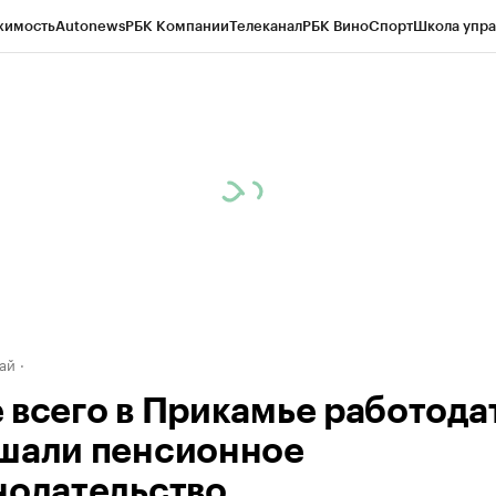
жимость
Autonews
РБК Компании
Телеканал
РБК Вино
Спорт
Школа упра
д
Стиль
Крипто
РБК Бизнес-среда
Дискуссионный клуб
Исследования
К
рагентов
Политика
Экономика
Бизнес
Технологии и медиа
Финансы
Рын
ай
 всего в Прикамье работода
шали пенсионное
нодательство