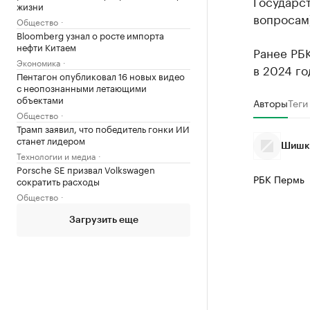
Государс
жизни
вопросам
Общество
Bloomberg узнал о росте импорта
нефти Китаем
Ранее РБ
Экономика
в 2024 го
Пентагон опубликовал 16 новых видео
с неопознанными летающими
объектами
Авторы
Теги
Общество
Трамп заявил, что победитель гонки ИИ
станет лидером
Шишки
Технологии и медиа
Porsche SE призвал Volkswagen
РБК Пермь
сократить расходы
Общество
Загрузить еще