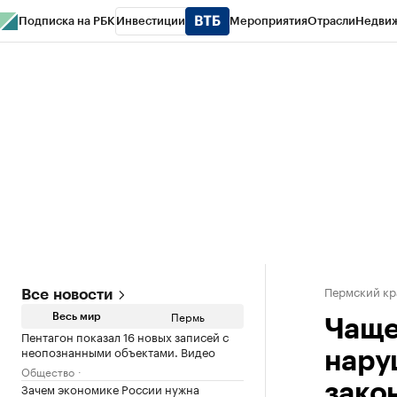
Подписка на РБК
Инвестиции
Мероприятия
Отрасли
Недви
РБК Курсы
РБК Life
Тренды
Визионеры
Национальные проекты
Горо
Спецпроекты СПб
Конференции СПб
Спецпроекты
Проверка конт
Пермский кр
Все новости
Пермь
Весь мир
Чаще
Пентагон показал 16 новых записей с
неопознанными объектами. Видео
нару
Общество
Зачем экономике России нужна
зако