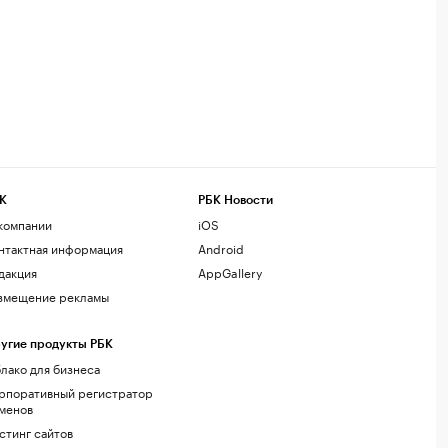
К
РБК Новости
компании
iOS
нтактная информация
Android
дакция
AppGallery
змещение рекламы
угие продукты РБК
лако для бизнеса
рпоративный регистратор
менов
стинг сайтов