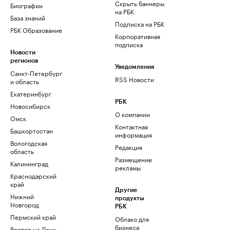
Скрыть баннеры
Биографии
на РБК
База знаний
Подписка на РБК
РБК Образование
Корпоративная
подписка
Новости
регионов
Уведомления
Санкт-Петербург
RSS Новости
и область
Екатеринбург
РБК
Новосибирск
О компании
Омск
Контактная
Башкортостан
информация
Вологодская
Редакция
область
Размещение
Калининград
рекламы
Краснодарский
край
Другие
Нижний
продукты
Новгород
РБК
Пермский край
Облако для
бизнеса
Ростов-на-Дону