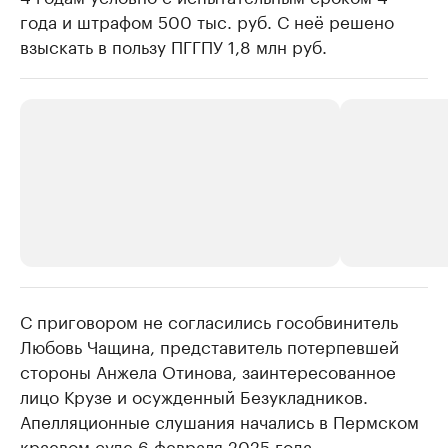
года и штрафом 500 тыс. руб. С неё решено
взыскать в пользу ПГГПУ 1,8 млн руб.
С приговором не согласились гособвинитель
РБК Компании
РБК Компании
Любовь Чащина, представитель потерпевшей
Крупнейшие производители и
Страховые к
стороны Анжела Отинова, заинтересованное
продавцы медийной продукции
присутствую
лицо Крузе и осужденный Безукладников.
Ознакомьтесь с информацией в каталоге
Посмотрите в ката
Апелляционные слушания начались в Пермском
краевом суде 6 февраля 2025 года.