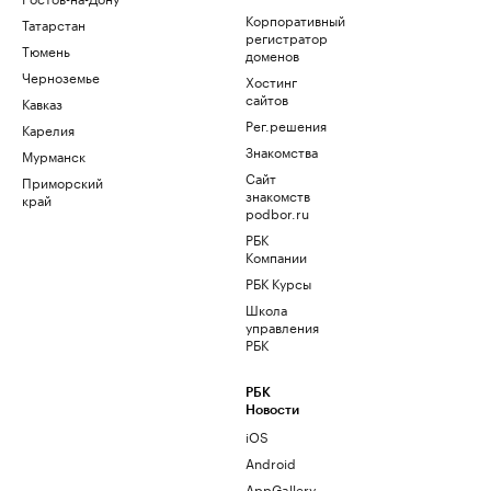
Корпоративный
Татарстан
регистратор
Тюмень
доменов
Черноземье
Хостинг
сайтов
Кавказ
Рег.решения
Карелия
Знакомства
Мурманск
Сайт
Приморский
знакомств
край
podbor.ru
РБК
Компании
РБК Курсы
Школа
управления
РБК
РБК
Новости
iOS
Android
AppGallery