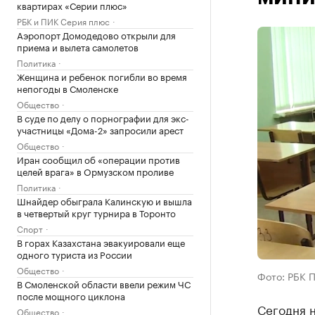
квартирах «Серии плюс»
РБК и ПИК Серия плюс
Аэропорт Домодедово открыли для
приема и вылета самолетов
Политика
Женщина и ребенок погибли во время
непогоды в Смоленске
Общество
В суде по делу о порнографии для экс-
участницы «Дома-2» запросили арест
Общество
Иран сообщил об «операции против
целей врага» в Ормузском проливе
Политика
Шнайдер обыграла Калинскую и вышла
в четвертый круг турнира в Торонто
Спорт
В горах Казахстана эвакуировали еще
одного туриста из России
Общество
Фото: РБК 
В Смоленской области ввели режим ЧС
после мощного циклона
Сегодня н
Общество