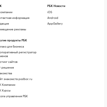
К
РБК Новости
компании
iOS
нтактная информация
Android
дакция
AppGallery
змещение рекламы
угие продукты РБК
лако для бизнеса
рпоративный регистратор
менов
стинг сайтов
г.решения
акомства
йт знакомств podbor.ru
К Компании
К Курсы
ола управления РБК