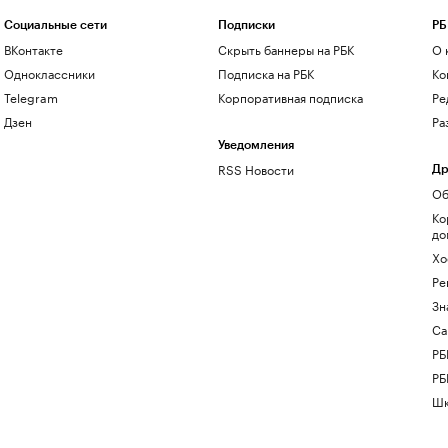
Социальные сети
Подписки
РБ
ВКонтакте
Скрыть баннеры на РБК
О 
Одноклассники
Подписка на РБК
Ко
Telegram
Корпоративная подписка
Ре
Дзен
Ра
Уведомления
RSS Новости
Др
Об
Ко
до
Хо
Ре
Зн
Са
РБ
РБ
Шк