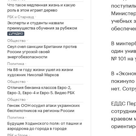
поступил
Что такое медленная жизнь и какую
роль в этом играет дерево
Министер
РБК и Старквуд
учебных 
Эксперты и студенты назвали
обеспече
преимущества обучения за рубежом
РАДИО
Общество
В минтерб
Сеул счел санкции Британии против
один унив
России угрозой своей
энергобезопасности
№ 101 на у
Политика
На 88-м году жизни ушел из жизни
В «Эконо
художник Николай Марков
покинуло 
Общество
Отличия бензина классов Евро-2,
нет. Сот
Евро-3, Евро-4 и Евро-5. Видео РБК
Общество
ЕДДС Пер
Генсек ООН осудил атаки украинских
сотрудни
беспилотников на регионы России
Политика
краевом 
Будущее Ходынского поля: от пашни и
ориентиро
аэродрома до города в городе
РБК и Stone