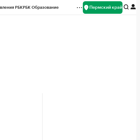
Пермский край
вления РБК
РБК Образование
редитные рейтинги
Франшизы
Газета
ок наличной валюты