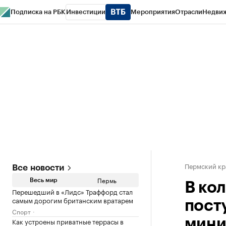
Подписка на РБК
Инвестиции
Мероприятия
Отрасли
Недви
РБК Курсы
РБК Life
Тренды
Визионеры
Национальные проекты
Горо
Спецпроекты СПб
Конференции СПб
Спецпроекты
Проверка конт
Пермский кр
Все новости
Пермь
Весь мир
В ко
Перешедший в «Лидс» Траффорд стал
самым дорогим британским вратарем
пост
Спорт
Как устроены приватные террасы в
мини