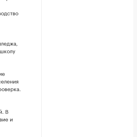
водство
лледжа,
 школу
ие
селения
роверка.
. В
вие и