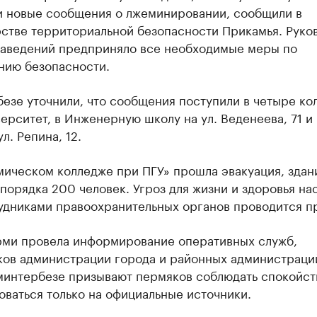
и новые сообщения о лжеминировании, сообщили в
стве территориальной безопасности Прикамья. Руко
заведений предприняло все необходимые меры по
нию безопасности.
езе уточнили, что сообщения поступили в четыре ко
ерситет, в Инженерную школу на ул. Веденеева, 71 и
л. Репина, 12.
мическом колледже при ПГУ» прошла эвакуация, здан
порядка 200 человек. Угроз для жизни и здоровья на
рудниками правоохранительных органов проводится п
ми провела информирование оперативных служб,
ков администрации города и районных администраций
минтербезе призывают пермяков соблюдать спокойст
ваться только на официальные источники.