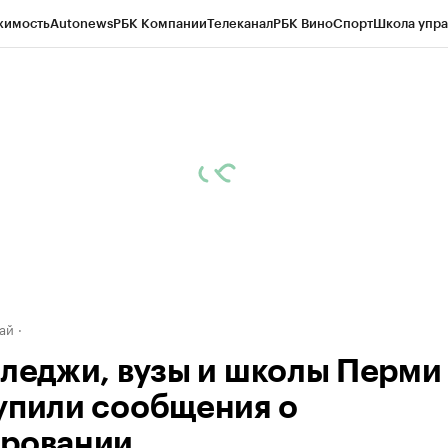
жимость
Autonews
РБК Компании
Телеканал
РБК Вино
Спорт
Школа упра
д
Стиль
Крипто
РБК Бизнес-среда
Дискуссионный клуб
Исследования
К
рагентов
Политика
Экономика
Бизнес
Технологии и медиа
Финансы
Рын
ай
лледжи, вузы и школы Перми
упили сообщения о
ровании