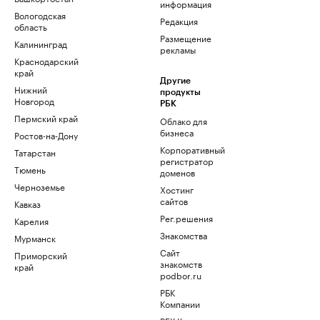
информация
Вологодская
Редакция
область
Размещение
Калининград
рекламы
Краснодарский
край
Другие
Нижний
продукты
Новгород
РБК
Пермский край
Облако для
бизнеса
Ростов-на-Дону
Корпоративный
Татарстан
регистратор
Тюмень
доменов
Черноземье
Хостинг
сайтов
Кавказ
Рег.решения
Карелия
Знакомства
Мурманск
Сайт
Приморский
знакомств
край
podbor.ru
РБК
Компании