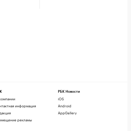
К
РБК Новости
компании
iOS
нтактная информация
Android
дакция
AppGallery
змещение рекламы