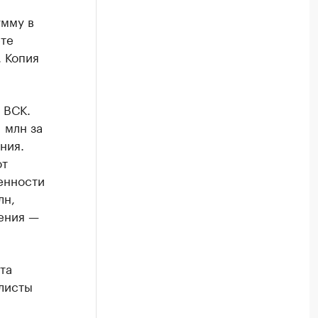
умму в
ете
 Копия
 ВСК.
 млн за
ния.
ют
енности
лн,
ения —
та
алисты