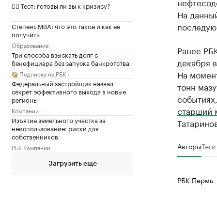
нефтесод
✍🏻 Тест: готовы ли вы к кризису?
На данный
последую
Степень MBA: что это такое и как ее
получить
Образование
Ранее РБК
Три способа взыскать долг с
декабря в
бенефициара без запуска банкротства
На момент
Подписка на РБК
Федеральный застройщик назвал
тонн мазу
секрет эффективного выхода в новые
событиях,
регионы
старший 
Компании
Изъятие земельного участка за
Татаринов
неиспользование: риски для
собственников
Авторы
Теги
РБК Компании
Загрузить еще
РБК Пермь