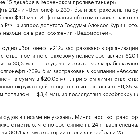
ие 15 декабря в Керченском проливе танкеры
ть-212» и «Волгонефть-239» были застрахованы на с
олее $40 млн. Информация об этом появилась в отв
 РФ на запрос депутата Госдумы Алексея Куринного.
а находится в распоряжении «Ведомостей».
судно «Волгонефть-212» застраховано в организации
етственности по страховому полису составляет $20,1
ие и $3,3 млн — по удалению останков кораблекруше
Волгонефть-239» был застрахован в компании «Абсол
ие» на сумму в $20,05 млн, при этом лимит ответств
знение окружающей среды нефтью составляет $6,35 м
м топливом — $3,4 млн, за последствия кораблекруш
 судов в письме не указаны. Министерство транспор
кже отметило, что по состоянию на 24 января специ
ли 3081 кв. км акватории пролива и собрали 25 т