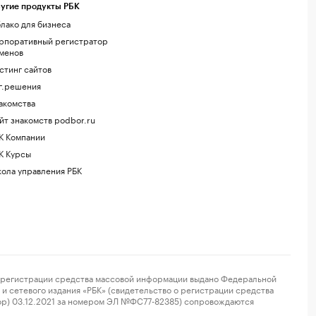
угие продукты РБК
лако для бизнеса
рпоративный регистратор
менов
стинг сайтов
г.решения
акомства
йт знакомств podbor.ru
К Компании
К Курсы
ола управления РБК
регистрации средства массовой информации выдано Федеральной
и сетевого издания «РБК» (свидетельство о регистрации средства
ор) 03.12.2021 за номером ЭЛ №ФС77-82385) сопровождаются