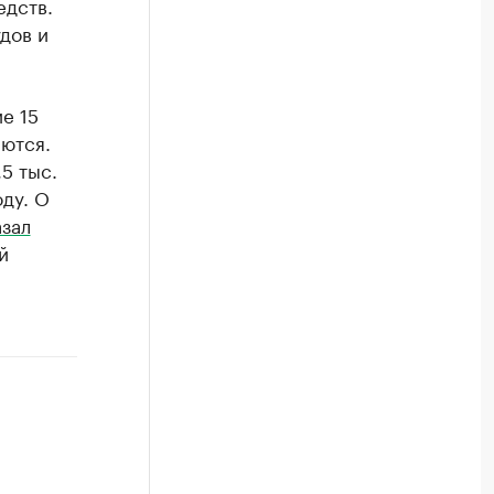
едств.
дов и
е 15
ются.
5 тыс.
оду. О
зал
й