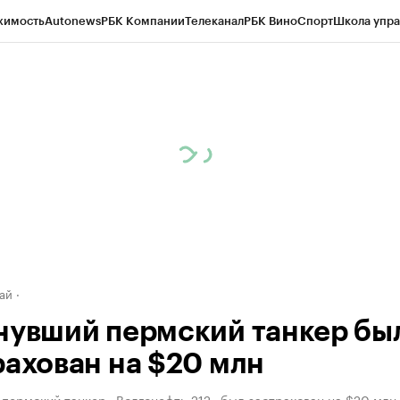
жимость
Autonews
РБК Компании
Телеканал
РБК Вино
Спорт
Школа упра
д
Стиль
Крипто
РБК Бизнес-среда
Дискуссионный клуб
Исследования
К
рагентов
Политика
Экономика
Бизнес
Технологии и медиа
Финансы
Рын
ай
нувший пермский танкер бы
рахован на $20 млн
 пермский танкер «Волгонефть-212» был застрахован на $20 млн