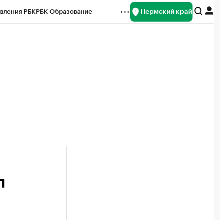
Пермский край
вления РБК
РБК Образование
редитные рейтинги
Франшизы
Газета
ок наличной валюты
л