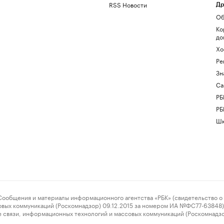
RSS Новости
Др
Об
Ко
до
Хо
Ре
Зн
Са
РБ
РБ
Шк
ения и материалы информационного агентства «РБК» (свидетельство о 
овых коммуникаций (Роскомнадзор) 09.12.2015 за номером ИА №ФС77-63848) 
 связи, информационных технологий и массовых коммуникаций (Роскомнадз