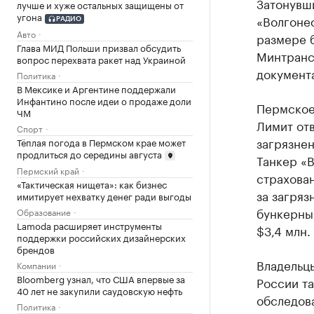
Затонувш
лучше и хуже остальных защищены от
угона
«Волгонеф
РАДИО
Авто
размере б
Глава МИД Польши призвал обсудить
Минтранса
вопрос перехвата ракет над Украиной
документ
Политика
В Мексике и Аргентине поддержали
Инфантино после идеи о продаже доли
Пермское 
ЧМ
Лимит отв
Спорт
загрязнен
Тёплая погода в Пермском крае может
продлиться до середины августа
Танкер «
Пермский край
страхован
«Тактическая нищета»: как бизнес
за загря
имитирует нехватку денег ради выгоды
бункерны
Образование
Lamoda расширяет инструменты
$3,4 млн.
поддержки российских дизайнерских
брендов
Владельцы
Компании
Bloomberg узнал, что США впервые за
России та
40 лет не закупили саудовскую нефть
обследова
Политика