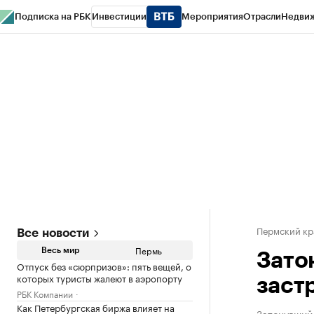
Подписка на РБК
Инвестиции
Мероприятия
Отрасли
Недви
РБК Курсы
РБК Life
Тренды
Визионеры
Национальные проекты
Горо
Спецпроекты СПб
Конференции СПб
Спецпроекты
Проверка конт
Пермский кр
Все новости
Пермь
Весь мир
Зато
Отпуск без «сюрпризов»: пять вещей, о
которых туристы жалеют в аэропорту
заст
РБК Компании
Как Петербургская биржа влияет на
Затонувший