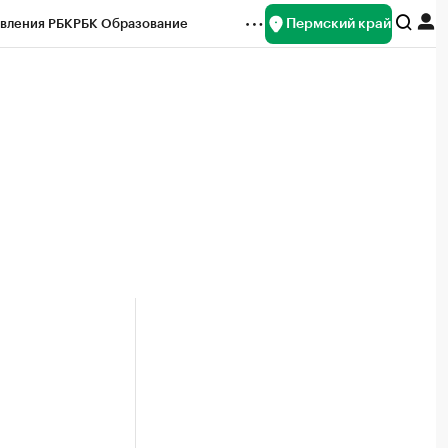
Пермский край
вления РБК
РБК Образование
редитные рейтинги
Франшизы
Газета
ок наличной валюты