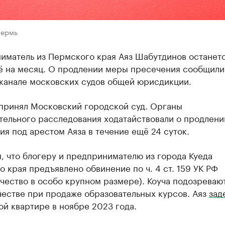
Пермь
иматель из Пермского края Аяз Шабутдинов останетс
 на месяц. О продлении меры пресечения сообщили
-канале московских судов общей юрисдикции.
принял Московский городской суд. Органы
тельного расследования ходатайствовали о продлени
я под арестом Аяза в течение ещё 24 суток.
, что блогеру и предпринимателю из города Куеда
 края предъявлено обвинение по ч. 4 ст. 159 УК РФ
ество в особо крупном размере). Коуча подозревают
естве при продаже образовательных курсов. Аяз
зад
й квартире в ноябре 2023 года.