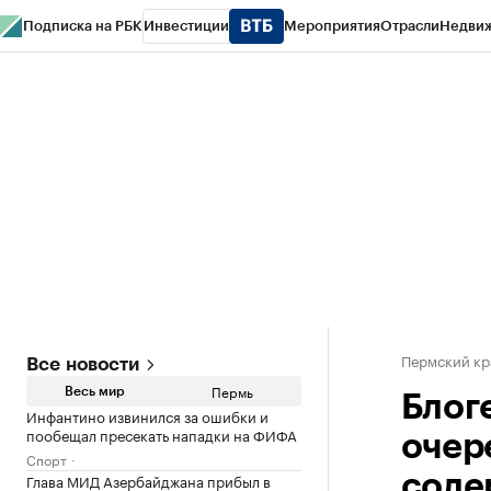
Подписка на РБК
Инвестиции
Мероприятия
Отрасли
Недви
РБК Курсы
РБК Life
Тренды
Визионеры
Национальные проекты
Горо
Спецпроекты СПб
Конференции СПб
Спецпроекты
Проверка конт
Пермский кр
Все новости
Пермь
Весь мир
Блог
Инфантино извинился за ошибки и
пообещал пресекать нападки на ФИФА
очер
Спорт
Глава МИД Азербайджана прибыл в
соде