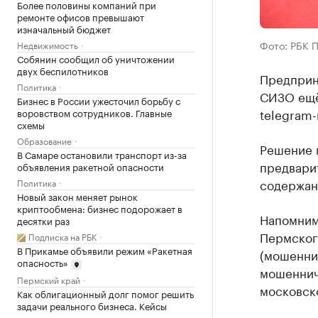
Более половины компаний при
ремонте офисов превышают
изначальный бюджет
Фото: РБК 
Недвижимость
Собянин сообщил об уничтожении
двух беспилотников
Предприн
Политика
СИЗО ещё
Бизнес в России ужесточил борьбу с
telegram
воровством сотрудников. Главные
схемы
Образование
Решение 
В Самаре остановили транспорт из-за
предвари
объявления ракетной опасности
содержани
Политика
Новый закон меняет рынок
криптообмена: бизнес подорожает в
Напомним
десятки раз
Пермского
Подписка на РБК
В Прикамье объявили режим «Ракетная
(мошеннич
опасность»
мошеннич
Пермский край
московско
Как облигационный долг помог решить
задачи реального бизнеса. Кейсы