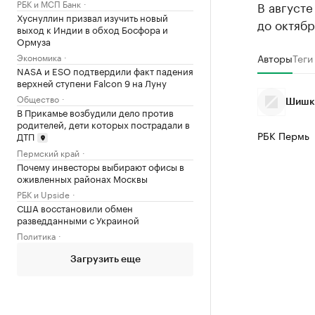
РБК и МСП Банк
В август
Хуснуллин призвал изучить новый
до октябр
выход к Индии в обход Босфора и
Ормуза
Экономика
Авторы
Теги
NASA и ESO подтвердили факт падения
верхней ступени Falcon 9 на Луну
Общество
Шишки
В Прикамье возбудили дело против
родителей, дети которых пострадали в
РБК Пермь
ДТП
Пермский край
Почему инвесторы выбирают офисы в
оживленных районах Москвы
РБК и Upside
США восстановили обмен
разведданными с Украиной
Политика
Загрузить еще