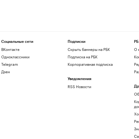
Социальные сети
Подписки
РБ
ВКонтакте
Скрыть баннеры на РБК
О 
Одноклассники
Подписка на РБК
Ко
Telegram
Корпоративная подписка
Ре
Дзен
Ра
Уведомления
RSS Новости
Др
Об
Ко
до
Хо
Ре
Зн
Са