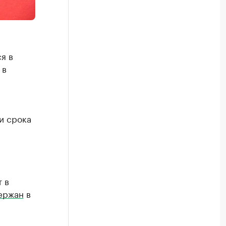
я в
 в
и срока
 в
ержан
в