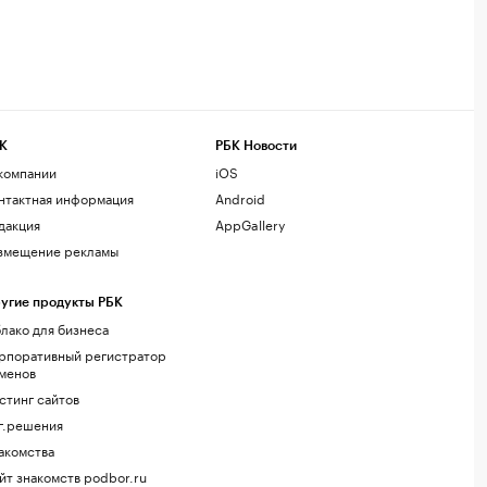
К
РБК Новости
компании
iOS
нтактная информация
Android
дакция
AppGallery
змещение рекламы
угие продукты РБК
лако для бизнеса
рпоративный регистратор
менов
стинг сайтов
г.решения
акомства
йт знакомств podbor.ru