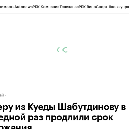
жимость
Autonews
РБК Компании
Телеканал
РБК Вино
Спорт
Школа упра
д
Стиль
Крипто
РБК Бизнес-среда
Дискуссионный клуб
Исследования
К
рагентов
Политика
Экономика
Бизнес
Технологии и медиа
Финансы
Рын
ай
еру из Куеды Шабутдинову в
едной раз продлили срок
ржания