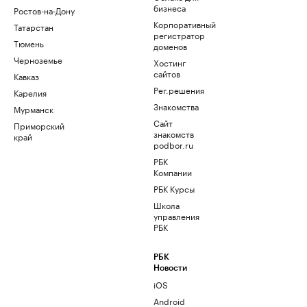
бизнеса
Ростов-на-Дону
Корпоративный
Татарстан
регистратор
Тюмень
доменов
Черноземье
Хостинг
сайтов
Кавказ
Рег.решения
Карелия
Знакомства
Мурманск
Сайт
Приморский
знакомств
край
podbor.ru
РБК
Компании
РБК Курсы
Школа
управления
РБК
РБК
Новости
iOS
Android