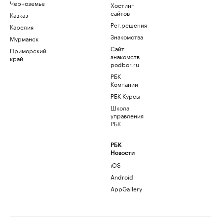
Черноземье
Хостинг
сайтов
Кавказ
Рег.решения
Карелия
Знакомства
Мурманск
Сайт
Приморский
знакомств
край
podbor.ru
РБК
Компании
РБК Курсы
Школа
управления
РБК
РБК
Новости
iOS
Android
AppGallery