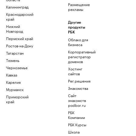
Размещение
Калининград
рекламы
Краснодарский
край
Другие
Нижний
продукты
Новгород
РБК
Пермский край
Облако для
бизнеса
Ростов-на-Дону
Корпоративный
Татарстан
регистратор
Тюмень
доменов
Черноземье
Хостинг
сайтов
Кавказ
Рег.решения
Карелия
Знакомства
Мурманск
Сайт
Приморский
знакомств
край
podbor.ru
РБК
Компании
РБК Курсы
Школа