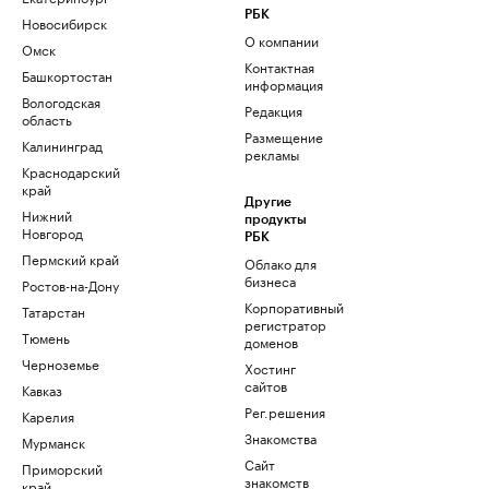
РБК
Новосибирск
О компании
Омск
Контактная
Башкортостан
информация
Вологодская
Редакция
область
Размещение
Калининград
рекламы
Краснодарский
край
Другие
Нижний
продукты
Новгород
РБК
Пермский край
Облако для
бизнеса
Ростов-на-Дону
Корпоративный
Татарстан
регистратор
Тюмень
доменов
Черноземье
Хостинг
сайтов
Кавказ
Рег.решения
Карелия
Знакомства
Мурманск
Сайт
Приморский
знакомств
край