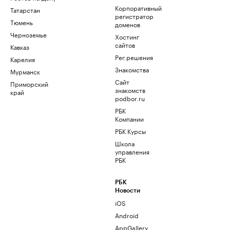
Корпоративный
Татарстан
регистратор
Тюмень
доменов
Черноземье
Хостинг
сайтов
Кавказ
Рег.решения
Карелия
Знакомства
Мурманск
Сайт
Приморский
знакомств
край
podbor.ru
РБК
Компании
РБК Курсы
Школа
управления
РБК
РБК
Новости
iOS
Android
AppGallery