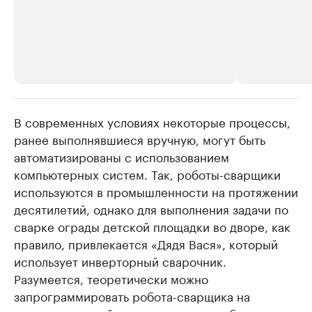
В современных условиях некоторые процессы,
РБК Компании
РБК Компании
ранее выполнявшиеся вручную, могут быть
Крупные организации в
Крупнейшие
автоматизированы с использованием
нефтегазовой промышленности
недвижимос
компьютерных систем. Так, роботы-сварщики
Найдите и проверьте данные в каталоге
Посмотрите данные
используются в промышленности на протяжении
десятилетий, однако для выполнения задачи по
сварке ограды детской площадки во дворе, как
правило, привлекается «Дядя Вася», который
использует инверторный сварочник.
Разумеется, теоретически можно
запрограммировать робота-сварщика на