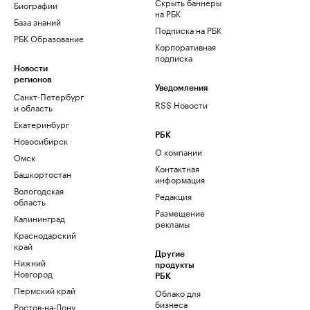
Скрыть баннеры
Биографии
на РБК
База знаний
Подписка на РБК
РБК Образование
Корпоративная
подписка
Новости
регионов
Уведомления
Санкт-Петербург
RSS Новости
и область
Екатеринбург
РБК
Новосибирск
О компании
Омск
Контактная
Башкортостан
информация
Вологодская
Редакция
область
Размещение
Калининград
рекламы
Краснодарский
край
Другие
Нижний
продукты
Новгород
РБК
Пермский край
Облако для
бизнеса
Ростов-на-Дону