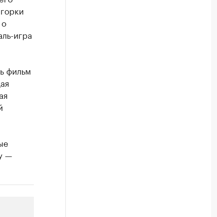
 горки
 о
аль-игра
ь фильм
щая
ая
й
ые
у —