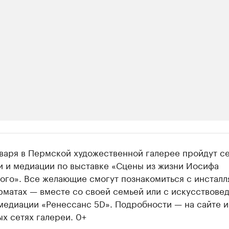
ии
января в Пермской художественной галерее пройдут 
шие производители и продавцы медийной п
и и медиации по выставке «Сцены из жизни Иосифа
ого». Все желающие смогут познакомиться с инсталл
 с информацией в каталоге
матах — вместе со своей семьей или с искусствовед
медиации «Ренессанс 5D». Подробности — на сайте и
х сетях галереи. 0+