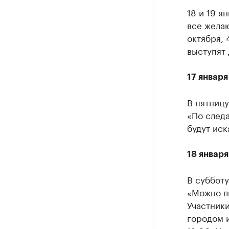
18 и 19 я
все желаю
октября, 
выступят 
17 января
В пятницу
«По следа
будут иск
18 январ
В суббот
«Можно ли
Участники
городом и