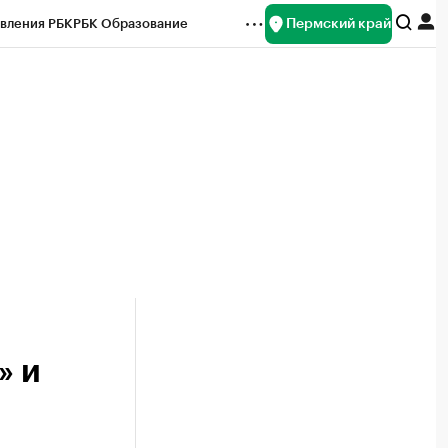
Пермский край
вления РБК
РБК Образование
редитные рейтинги
Франшизы
Газета
ок наличной валюты
» и