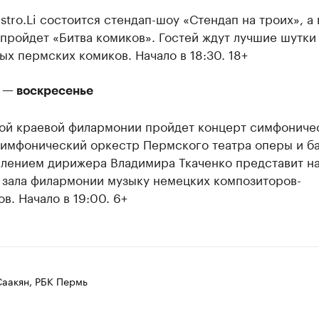
stro.Li состоится стендап-шоу «Стендап на троих», а 
пройдет «Битва комиков». Гостей ждут лучшие шутки
ых пермских комиков. Начало в 18:30. 18+
я — воскресенье
ой краевой филармонии пройдет концерт симфониче
Симфонический оркестр Пермского театра оперы и б
влением дирижера Владимира Ткаченко представит н
 зала филармонии музыку немецких композиторов-
в. Начало в 19:00. 6+
Саакян, РБК Пермь