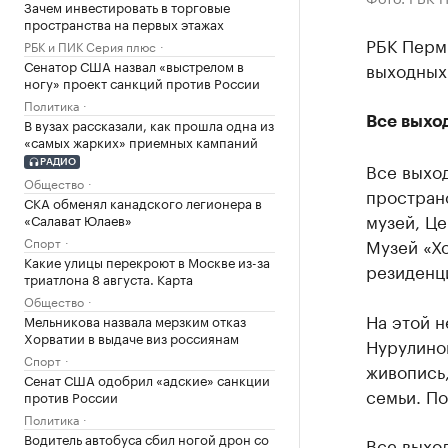
Зачем инвестировать в торговые
пространства на первых этажах
РБК Перм
РБК и ПИК Серия плюс
Сенатор США назвал «выстрелом в
выходных
ногу» проект санкций против России
Политика
Все выхо
В вузах рассказали, как прошла одна из
«самых жарких» приемных кампаний
РАДИО
Все выход
Общество
простран
СКА обменял канадского легионера в
музей, Це
«Салават Юлаев»
Спорт
Музей «Хо
Какие улицы перекроют в Москве из-за
резиденци
триатлона 8 августа. Карта
Общество
На этой н
Мельникова назвала мерзким отказ
Хорватии в выдаче виз россиянам
Нурулиной
Спорт
живопись
Сенат США одобрил «адские» санкции
семьи. По
против России
Политика
Водитель автобуса сбил ногой дрон со
Все выхо