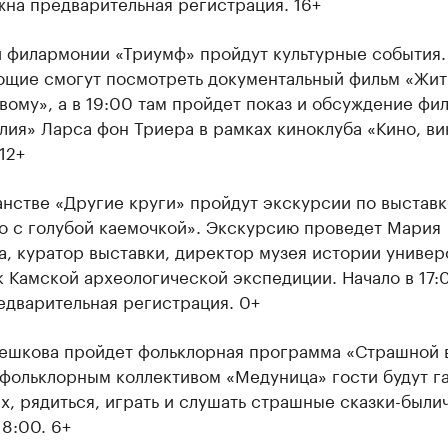
жна предварительная регистрация. 16+
й филармонии «Триумф» пройдут культурные события.
ющие смогут посмотреть документальный фильм «Жит
ому», а в 19:00 там пройдет показ и обсуждение фи
ия» Ларса фон Триера в рамках киноклуба «Кино, ви
12+
нстве «Другие круги» пройдут экскурсии по выставк
о с голубой каемочкой». Экскурсию проведет Мария
, куратор выставки, директор музея истории универ
 Камской археологической экспедиции. Начало в 17:
едварительная регистрация. 0+
ешкова пройдет фольклорная программа «Страшной 
фольклорным коллективом «Медуница» гости будут га
х, рядиться, играть и слушать страшные сказки-былич
18:00. 6+