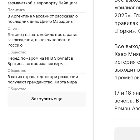
взрывчаткой в аэропорту Лейпцига
«филиалов
Политика
2025». Гл
В Аргентине массажист рассказал о
последних днях Диего Марадоны
правилах 
Спорт
«Горки». 
Литовец на автомобиле протаранил
заграждения, пытаясь попасть в
Россию
Все выхо
Общество
Хаяо Мияд
Перед пожаром на НПЗ Slovnaft в
история о
Братиславе произошел взрыв
выходит в
Общество
премьеры
В каких странах дети при рождении
получают гражданство. Карта мира
Общество
17 и 18 я
вечера. В
Загрузить еще
Роман Аве