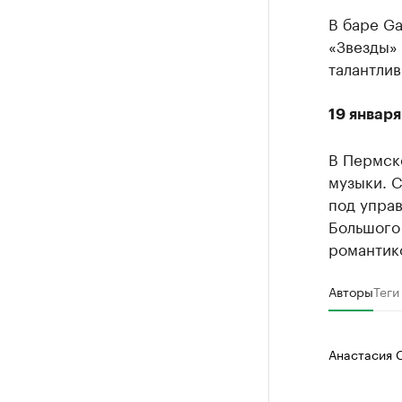
В баре Ga
«Звезды» 
талантлив
19 январ
В Пермск
музыки. 
под упра
Большого
романтико
Авторы
Теги
Анастасия 