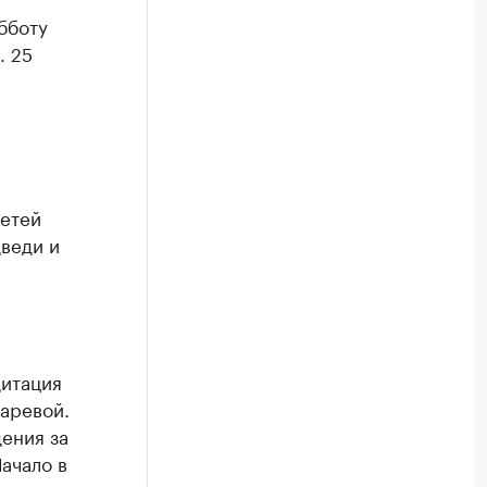
бботу
. 25
детей
дведи и
дитация
аревой.
ения за
ачало в