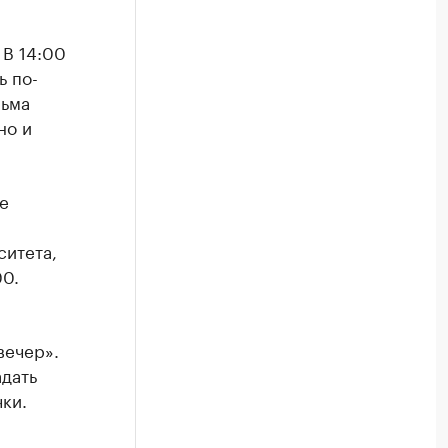
 В 14:00
ь по-
льма
но и
е
ситета,
00.
вечер».
дать
ки.