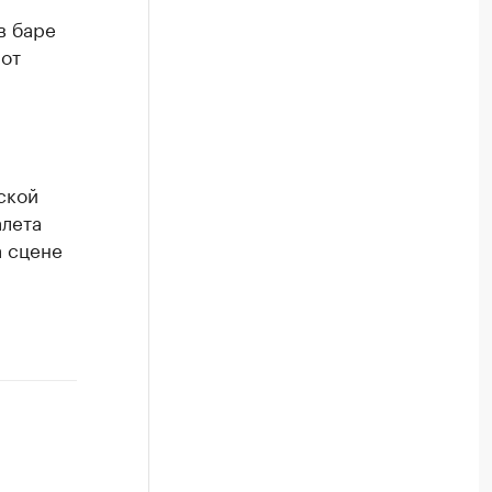
в баре
 от
ской
алета
а сцене