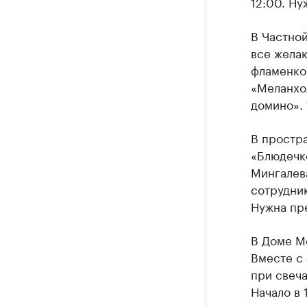
12:00. Ну
В Частно
все жела
фламенков
«Меланхол
домино». 
В простра
«Блюдечк
Мингалева
сотрудник
Нужна пр
В Доме М
Вместе с 
при свеча
Начало в 