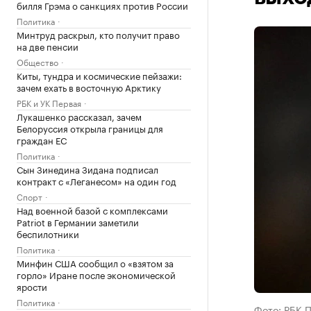
билля Грэма о санкциях против России
Политика
Минтруд раскрыл, кто получит право
на две пенсии
Общество
Киты, тундра и космические пейзажи:
зачем ехать в восточную Арктику
РБК и УК Первая
Лукашенко рассказал, зачем
Белоруссия открыла границы для
граждан ЕС
Политика
Сын Зинедина Зидана подписал
контракт с «Леганесом» на один год
Спорт
Над военной базой с комплексами
Patriot в Германии заметили
беспилотники
Политика
Минфин США сообщил о «взятом за
горло» Иране после экономической
ярости
Политика
Фото: РБК 