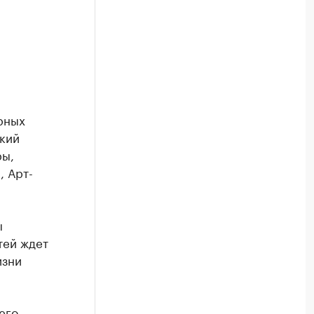
рных
кий
ры,
, Арт-
ы
тей ждет
изни
его