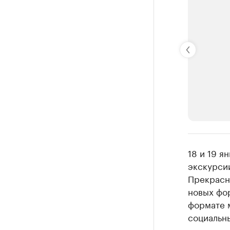
РБК Компан
18 и 19 
Крупней
экскурси
Прекрасн
Ознакомьтесь
новых фор
формате 
социальны