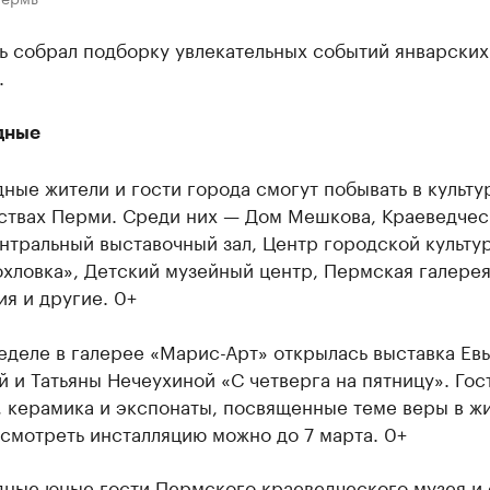
ь собрал подборку увлекательных событий январских
.
дные
ные жители и гости города смогут побывать в культу
ствах Перми. Среди них — Дом Мешкова, Краеведчес
нтральный выставочный зал, Центр городской культу
хловка», Детский музейный центр, Пермская галерея
я и другие. 0+
еделе в галерее «Марис-Арт» открылась выставка Ев
 и Татьяны Нечеухиной «С четверга на пятницу». Гос
, керамика и экспонаты, посвященные теме веры в ж
смотреть инсталляцию можно до 7 марта. 0+
дные юные гости Пермского краеведческого музея и 