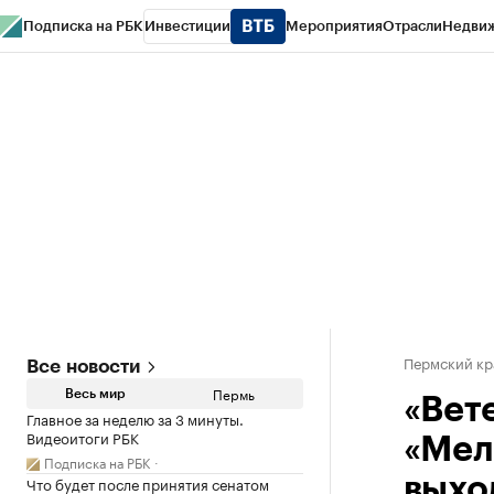
Подписка на РБК
Инвестиции
Мероприятия
Отрасли
Недви
РБК Курсы
РБК Life
Тренды
Визионеры
Национальные проекты
Горо
Спецпроекты СПб
Конференции СПб
Спецпроекты
Проверка конт
Пермский кр
Все новости
Пермь
Весь мир
«Вет
Главное за неделю за 3 минуты.
Видеоитоги РБК
«Мел
Подписка на РБК
Что будет после принятия сенатом
выхо