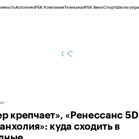
жимость
Autonews
РБК Компании
Телеканал
РБК Вино
Спорт
Школа упра
д
Стиль
Крипто
РБК Бизнес-среда
Дискуссионный клуб
Исследования
К
рагентов
Политика
Экономика
Бизнес
Технологии и медиа
Финансы
Рын
ай
ер крепчает», «Ренессанс 5D
анхолия»: куда сходить в
дные