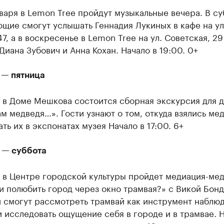
нваря в Lemon Tree пройдут музыкальные вечера. В су
щие смогут услышать Геннадия Лукиных в кафе на ул
47, а в воскресенье в Lemon Tree на ул. Советская, 29
Диана Зубович и Анна Кохан. Начало в 19:00. 0+
 — пятница
 в Доме Мешкова состоится сборная экскурсия для 
м медведя…». Гости узнают о том, откуда взялись ме
ать их в экспонатах музея Начало в 17:00. 6+
я — суббота
у в Центре городской культуры пройдет медиация-ме
 полюбить город через окно трамвая?» с Викой Бонд
 смогут рассмотреть трамвай как инструмент наблюд
 исследовать ощущение себя в городе и в трамвае. Н