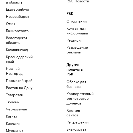
RSS Новости
и область
Екатеринбург
РБК
Новосибирск
О компании
Омск
Контактная
Башкортостан
информация
Вологодская
Редакция
область
Размещение
Калининград
рекламы
Краснодарский
край
Другие
Нижний
продукты
Новгород
РБК
Пермский край
Облако для
бизнеса
Ростов-на-Дону
Корпоративный
Татарстан
регистратор
Тюмень
доменов
Черноземье
Хостинг
сайтов
Кавказ
Рег.решения
Карелия
Знакомства
Мурманск