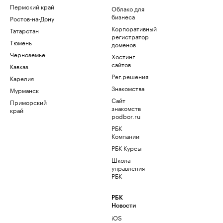
Пермский край
Облако для
бизнеса
Ростов-на-Дону
Корпоративный
Татарстан
регистратор
Тюмень
доменов
Черноземье
Хостинг
сайтов
Кавказ
Рег.решения
Карелия
Знакомства
Мурманск
Сайт
Приморский
знакомств
край
podbor.ru
РБК
Компании
РБК Курсы
Школа
управления
РБК
РБК
Новости
iOS