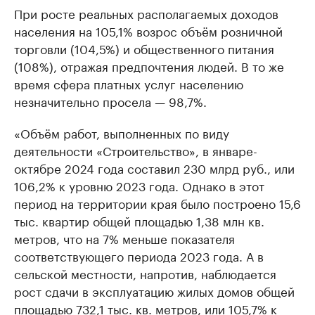
При росте реальных располагаемых доходов
Ознакомьтесь с информацией в каталоге
Посмотрите в ката
населения на 105,1% возрос объём розничной
торговли (104,5%) и общественного питания
(108%), отражая предпочтения людей. В то же
время сфера платных услуг населению
незначительно просела — 98,7%.
«Объём работ, выполненных по виду
деятельности «Строительство», в январе-
октябре 2024 года составил 230 млрд руб., или
106,2% к уровню 2023 года. Однако в этот
период на территории края было построено 15,6
тыс. квартир общей площадью 1,38 млн кв.
метров, что на 7% меньше показателя
соответствующего периода 2023 года. А в
сельской местности, напротив, наблюдается
рост сдачи в эксплуатацию жилых домов общей
площадью 732,1 тыс. кв. метров, или 105,7% к