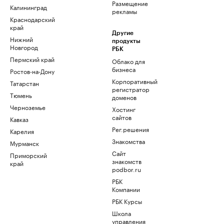
Размещение
Калининград
рекламы
Краснодарский
край
Другие
Нижний
продукты
Новгород
РБК
Пермский край
Облако для
бизнеса
Ростов-на-Дону
Корпоративный
Татарстан
регистратор
Тюмень
доменов
Черноземье
Хостинг
сайтов
Кавказ
Рег.решения
Карелия
Знакомства
Мурманск
Сайт
Приморский
знакомств
край
podbor.ru
РБК
Компании
РБК Курсы
Школа
управления