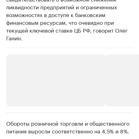
ликвидности предприятий и ограниченных
возможностях в доступе к банковским
финансовым ресурсам, что очевидно при
текущей ключевой ставке ЦБ РФ, говорит Олег
Ганин.
Обороты розничной торговли и общественного
РБК Компании
РБК Компании
питания выросли соответственно на 4,5% и 8%.
Крупнейшие производители и
Страховые к
продавцы медийной продукции
присутствую