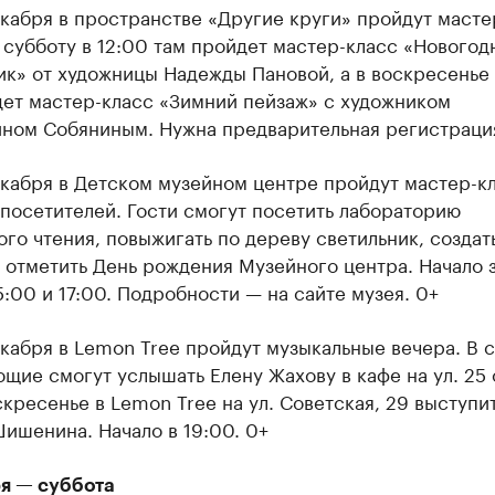
екабря в пространстве «Другие круги» пройдут масте
 субботу в 12:00 там пройдет мастер-класс «Новогод
к» от художницы Надежды Пановой, а в воскресенье 
дет мастер-класс «Зимний пейзаж» с художником
ином Собяниным. Нужна предварительная регистраци
екабря в Детском музейном центре пройдут мастер-к
посетителей. Гости смогут посетить лабораторию
го чтения, повыжигать по дереву светильник, создат
 отметить День рождения Музейного центра. Начало 
15:00 и 17:00. Подробности — на сайте музея. 0+
екабря в Lemon Tree пройдут музыкальные вечера. В 
щие смогут услышать Елену Жахову в кафе на ул. 25 
оскресенье в Lemon Tree на ул. Советская, 29 выступи
ишенина. Начало в 19:00. 0+
ря — суббота