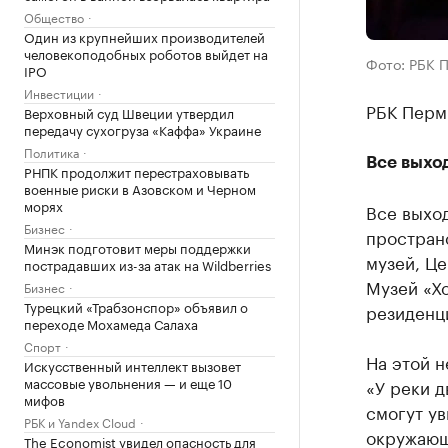
Общество
Один из крупнейших производителей
человекоподобных роботов выйдет на
Фото: РБК 
IPO
Инвестиции
РБК Перм
Верховный суд Швеции утвердил
передачу сухогруза «Каффа» Украине
Политика
Все выхо
РНПК продолжит перестраховывать
военные риски в Азовском и Черном
морях
Все выход
Бизнес
простран
Минэк подготовит меры поддержки
музей, Це
пострадавших из-за атак на Wildberries
Музей «Хо
Бизнес
Турецкий «Трабзонспор» объявил о
резиденци
переходе Мохамеда Салаха
Спорт
На этой 
Искусственный интеллект вызовет
массовые увольнения — и еще 10
«У реки д
мифов
смогут ув
РБК и Yandex Cloud
окружающ
The Economist увидел опасность для