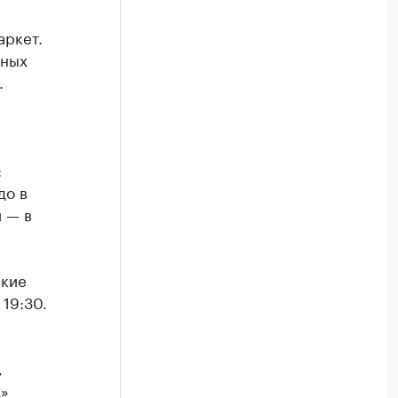
аркет.
зных
.
:
до в
 — в
ские
19:30.
,
х»