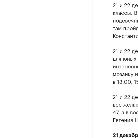
21 и 22 д
классы. В
подсвечни
там прой
Констант
21 и 22 д
для юных 
интересно
мозаику и
в 13:00, 
21 и 22 д
все желаю
47, а в в
Евгения Ш
21 декаб