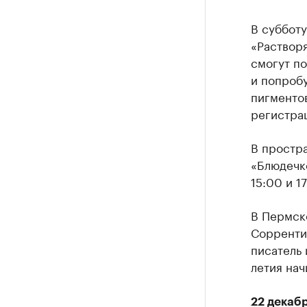
В субботу
«Растворя
смогут п
и попробу
пигментов
регистрац
В простра
«Блюдечко
15:00 и 1
В Пермск
Сорренти
писатель 
летия нач
22 декаб