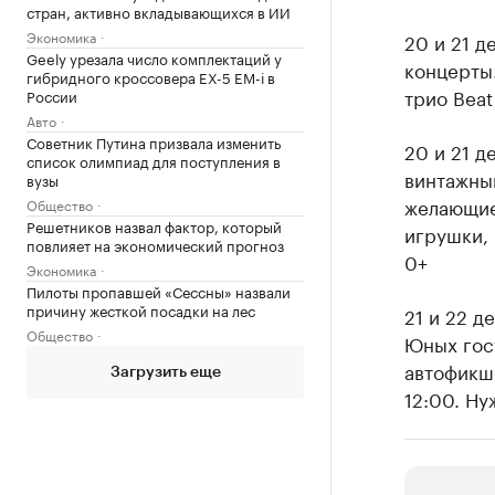
стран, активно вкладывающихся в ИИ
Экономика
20 и 21 
Geely урезала число комплектаций у
концерты.
гибридного кроссовера EX-5 EM-i в
трио Beat
России
Авто
Советник Путина призвала изменить
20 и 21 д
список олимпиад для поступления в
винтажны
вузы
желающие
Общество
Решетников назвал фактор, который
игрушки, 
повлияет на экономический прогноз
0+
Экономика
Пилоты пропавшей «Сессны» назвали
причину жесткой посадки на лес
21 и 22 д
Общество
Юных гост
автофикше
Загрузить еще
12:00. Ну