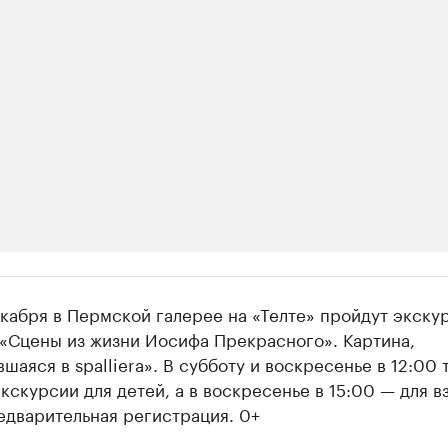
ии
екабря в Пермской галерее на «Телте» пройдут экску
 организации в нефтегазовой промышленно
 «Сцены из жизни Иосифа Прекрасного». Картина,
шаяся в spalliera». В субботу и воскресенье в 12:00 
верьте данные в каталоге
кскурсии для детей, а в воскресенье в 15:00 — для в
едварительная регистрация. 0+