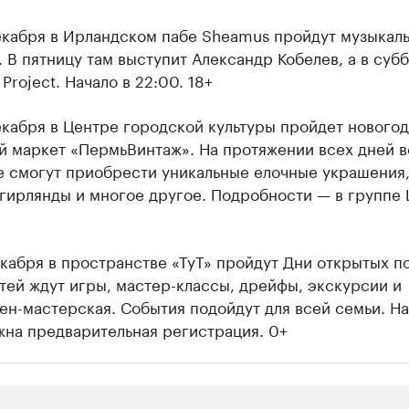
декабря в Ирландском пабе Sheamus пройдут музыкал
 В пятницу там выступит Александр Кобелев, а в суб
 Project. Начало в 22:00. 18+
екабря в Центре городской культуры пройдет нового
й маркет «ПермьВинтаж». На протяжении всех дней в
 смогут приобрести уникальные елочные украшения
гирлянды и многое другое. Подробности — в группе 
екабря в пространстве «ТуТ» пройдут Дни открытых п
ей ждут игры, мастер-классы, дрейфы, экскурсии и
н-мастерская. События подойдут для всей семьи. На
жна предварительная регистрация. 0+