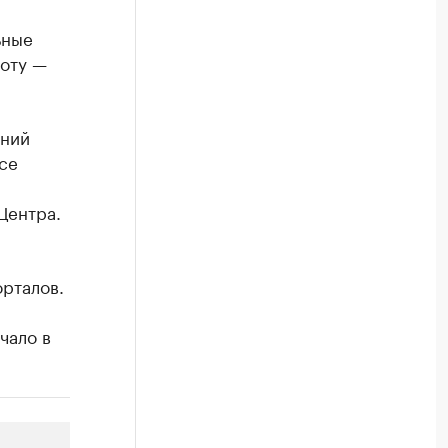
ьные
боту —
дний
се
,
Центра.
орталов.
чало в