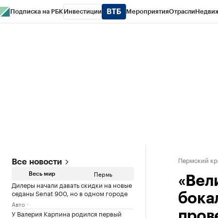
Подписка на РБК
Инвестиции
Мероприятия
Отрасли
Недви
РБК Курсы
РБК Life
Тренды
Визионеры
Национальные проекты
Горо
Спецпроекты СПб
Конференции СПб
Спецпроекты
Проверка конт
Пермский кр
Все новости
Пермь
Весь мир
«Вел
Дилеры начали давать скидки на новые
седаны Senat 900, но в одном городе
бока
Авто
У Валерия Карпина родился первый
пров