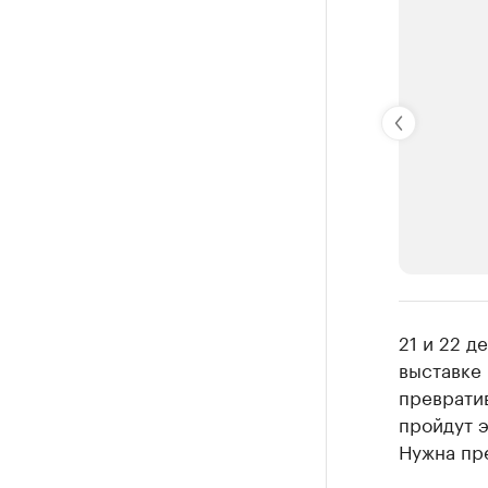
РБК Компан
21 и 22 д
Крупные
выставке
превратив
Найдите и про
пройдут э
Нужна пр