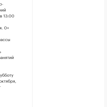
р-
ний
в 13:00
я. 0+
лассы
ь
занятий
субботу
октября,
т