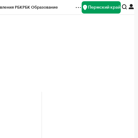
Пермский край
вления РБК
РБК Образование
редитные рейтинги
Франшизы
Газета
ок наличной валюты