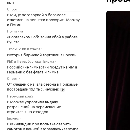
сын
Спорт
В МИДе поговоркой о богомоле
ответили на попытки поссорить Москву
и Пекин
Политика
«Ростелеком» объяснил сбой в работе
Рунета
Технологии и медиа
История биржевой торговли в России
РБК и Петербургская Биржа
Российские гимнастки поедут на ЧМ в
Германию без флага и гимна
Спорт
От клещей с начала сезона в Прикамье
пострадали 16,1 тыс. человек
Пермский край
В Москве упростили выдачу
разрешений на перемещение
строительных отходов
Бизнес
В Финляндии при попытке сварить
самогон в ванной взорвалась квартира