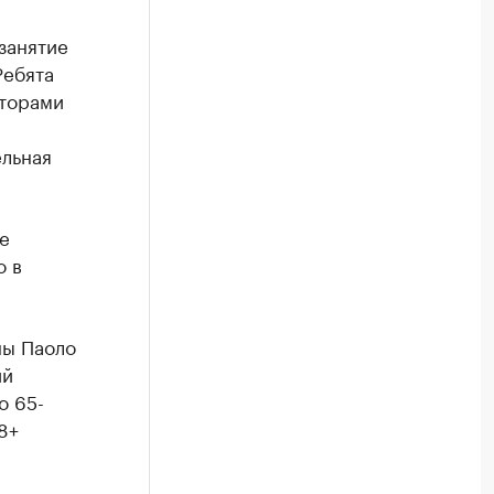
занятие
Ребята
аторами
ельная
е
о в
ны Паоло
ий
о 65-
8+