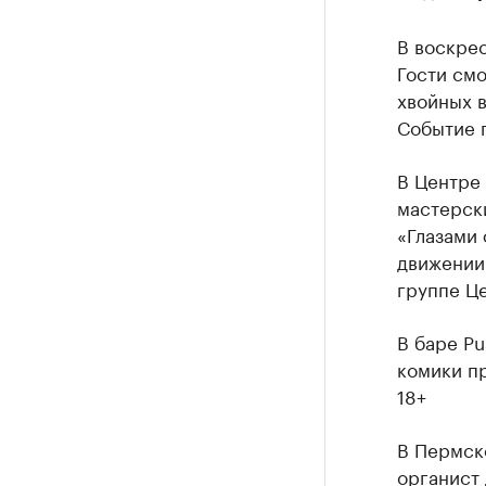
В воскрес
Гости смо
хвойных в
Событие п
В Центре
мастерск
«Глазами 
движении
группе Це
В баре P
комики пр
18+
В Пермск
органист 