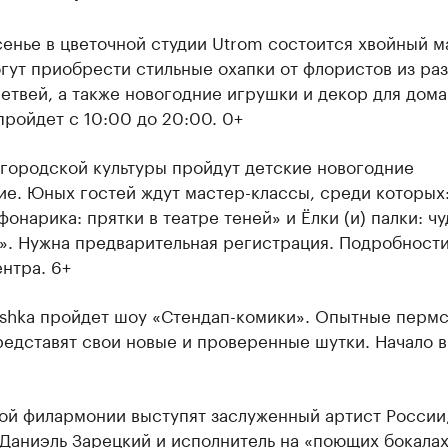
енье в цветочной студии Utrom состоится хвойный м
гут приобрести стильные охапки от флористов из ра
етвей, а также новогодние игрушки и декор для дома
ройдет с 10:00 до 20:00. 0+
 городской культуры пройдут детские новогодние
ие. Юных гостей ждут мастер-классы, среди которых
фонарика: прятки в театре теней» и Ёлки (и) палки: чу
». Нужна предварительная регистрация. Подробности
нтра. 6+
ushka пройдет шоу «Стендап-комики». Опытные перм
едставят свои новые и проверенные шутки. Начало в 
ой филармонии выступят заслуженный артист России
Даниэль Зарецкий и исполнитель на «поющих бокала