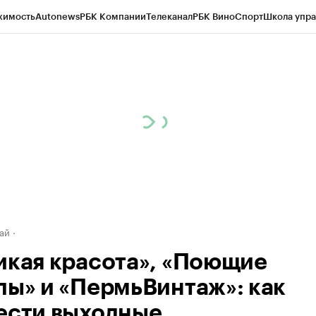
жимость
Autonews
РБК Компании
Телеканал
РБК Вино
Спорт
Школа упра
д
Стиль
Крипто
РБК Бизнес-среда
Дискуссионный клуб
Исследования
К
рагентов
Политика
Экономика
Бизнес
Технологии и медиа
Финансы
Рын
ай
икая красота», «Поющие
лы» и «ПермьВинтаж»: как
ести выходные