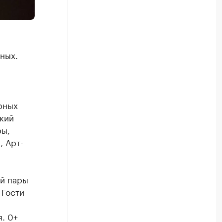
ных.
рных
кий
ры,
, Арт-
ой пары
 Гости
. 0+