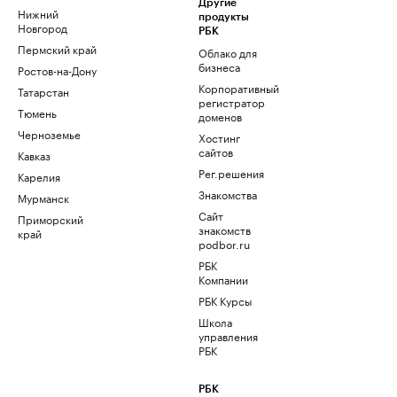
Другие
Нижний
продукты
Новгород
РБК
Пермский край
Облако для
бизнеса
Ростов-на-Дону
Корпоративный
Татарстан
регистратор
Тюмень
доменов
Черноземье
Хостинг
сайтов
Кавказ
Рег.решения
Карелия
Знакомства
Мурманск
Сайт
Приморский
знакомств
край
podbor.ru
РБК
Компании
РБК Курсы
Школа
управления
РБК
РБК