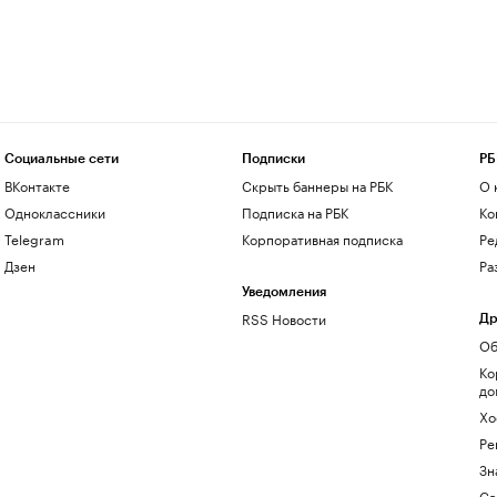
Социальные сети
Подписки
РБ
ВКонтакте
Скрыть баннеры на РБК
О 
Одноклассники
Подписка на РБК
Ко
Telegram
Корпоративная подписка
Ре
Дзен
Ра
Уведомления
RSS Новости
Др
Об
Ко
до
Хо
Ре
Зн
Са