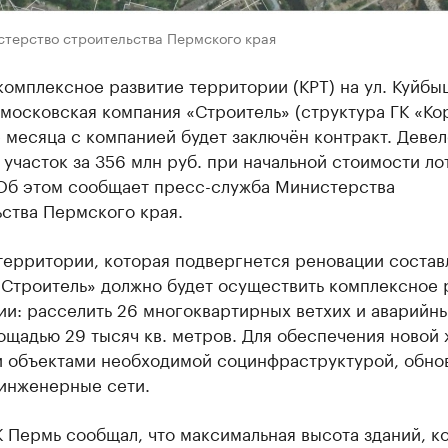
стерство строительства Пермского края
комплексное развитие территории (КРТ) на ул. Куйбы
московская компания «Строитель» (структура ГК «Ко
 месяца с компанией будет заключён контракт. Деве
участок за 356 млн руб. при начальной стоимости лот
 Об этом сообщает пресс-служба Министерства
ства Пермского края.
ерритории, которая подвергнется реновации составл
«Строитель» должно будет осуществить комплексное 
ии: расселить 26 многоквартирных ветхих и аварийн
щадью 29 тысяч кв. метров. Для обеспечения новой
и объектами необходимой социнфраструктурой, обно
 инженерные сети.
 Пермь сообщал, что максимальная высота зданий, к