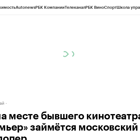
жимость
Autonews
РБК Компании
Телеканал
РБК Вино
Спорт
Школа упра
д
Стиль
Крипто
РБК Бизнес-среда
Дискуссионный клуб
Исследования
К
рагентов
Политика
Экономика
Бизнес
Технологии и медиа
Финансы
Рын
ай
на месте бывшего кинотеатр
мьер» займётся московский
лопер