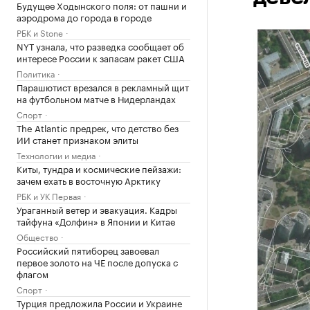
Будущее Ходынского поля: от пашни и
аэродрома до города в городе
РБК и Stone
NYT узнала, что разведка сообщает об
интересе России к запасам ракет США
Политика
Парашютист врезался в рекламный щит
на футбольном матче в Нидерландах
Спорт
The Atlantic предрек, что детство без
ИИ станет признаком элиты
Технологии и медиа
Киты, тундра и космические пейзажи:
зачем ехать в восточную Арктику
РБК и УК Первая
Ураганный ветер и эвакуация. Кадры
тайфуна «Долфин» в Японии и Китае
Общество
Российский пятиборец завоевал
первое золото на ЧЕ после допуска с
флагом
Спорт
Турция предложила России и Украине