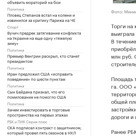
объявить мораторий на бои
Политика
Фото: Мини
Пловец Степанов встал на колени и
извинился за критику Парижа на ЧЕ
Торги на 
Спорт
выиграла 
Вучич предрек затягивание конфликта
на Украине на еще одну «тяжелую
В течение
зиму»
приобрёл 
Политика
млн руб.
Премьер Венгрии раскрыл, кто станет
президентом
строитель
Политика
Иран предложил США «исправить
Площадь т
поведение» по шести пунктам
га. ООО 
Политика
Сын Байдена признал, что его
территор
помилование не помогло США
общей пло
Политика
застройк
Зачем инвестировать в торговые
пространства на первых этажах
дороги и
РБК и ПИК Серия плюс
СКА подписал контракт с защитником,
Ранее РБК
который провел пять сезонов в НХЛ