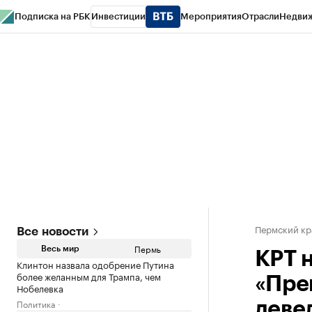
Подписка на РБК
Инвестиции
Мероприятия
Отрасли
Недви
РБК Курсы
РБК Life
Тренды
Визионеры
Национальные проекты
Горо
Спецпроекты СПб
Конференции СПб
Спецпроекты
Проверка конт
Пермский кр
Все новости
Пермь
Весь мир
КРТ 
Клинтон назвала одобрение Путина
более желанным для Трампа, чем
«Пре
Нобелевка
Политика
деве