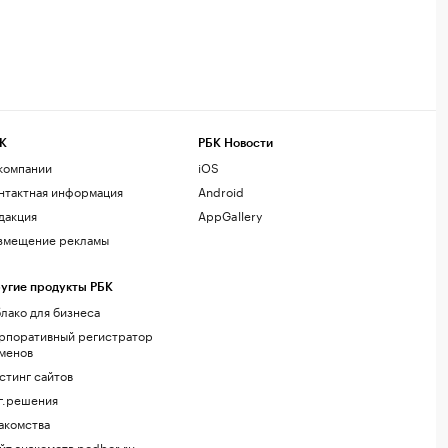
К
РБК Новости
компании
iOS
нтактная информация
Android
дакция
AppGallery
змещение рекламы
угие продукты РБК
лако для бизнеса
рпоративный регистратор
менов
стинг сайтов
г.решения
акомства
йт знакомств podbor.ru