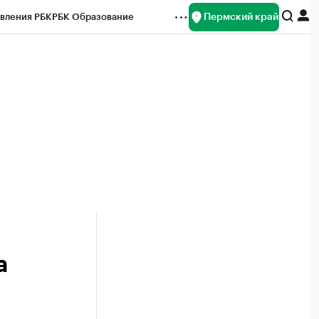
Пермский край
вления РБК
РБК Образование
редитные рейтинги
Франшизы
Газета
ок наличной валюты
а