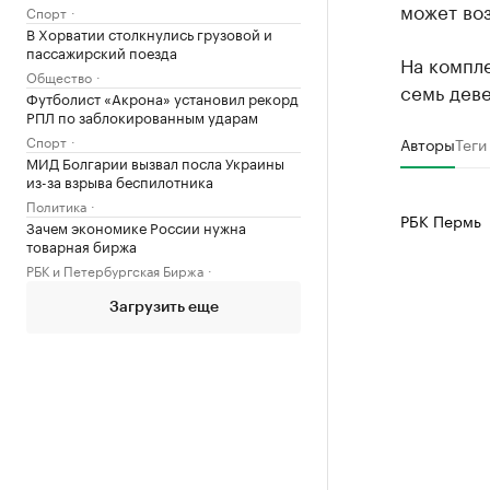
может во
Спорт
В Хорватии столкнулись грузовой и
пассажирский поезда
На компл
Общество
семь дев
Футболист «Акрона» установил рекорд
РПЛ по заблокированным ударам
Спорт
Авторы
Теги
МИД Болгарии вызвал посла Украины
из-за взрыва беспилотника
Политика
РБК Пермь
Зачем экономике России нужна
товарная биржа
РБК и Петербургская Биржа
Загрузить еще