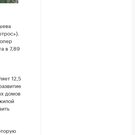
шева
ртрос»).
лопер
а в 7,89
яет 12,5
развитие
ых домов
 жилой
вить
оторую