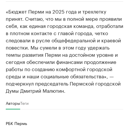
«Бюджет Перми на 2025 года и трехлетку
РБК Компании
РБК Компании
принят. Считаю, что мы в полной мере проявили
Крупные организации в
Крупнейшие
себя, как единая городская команда, отработали
нефтегазовой промышленности
недвижимос
в плотном контакте с главой города, четко
Найдите и проверьте данные в каталоге
Посмотрите данные
следовали в русле общефедеральной и краевой
повестки. Мы сумели в этом году удержать
темпы развития Перми на достойном уровне и
сегодня обеспечили финансами продолжение
работы по созданию комфортной городской
среды и наши социальные обязательства», —
подчеркнул председатель Пермской городской
Думы Дмитрий Малютин.
Авторы
Теги
РБК Пермь