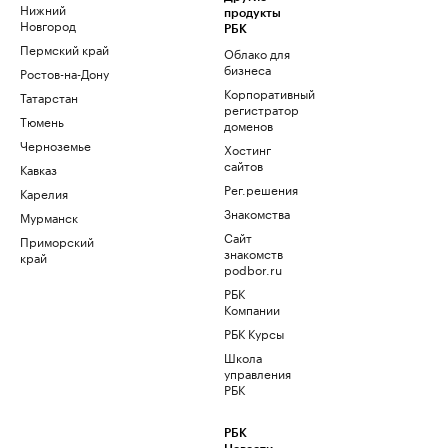
Нижний
продукты
Новгород
РБК
Пермский край
Облако для
бизнеса
Ростов-на-Дону
Корпоративный
Татарстан
регистратор
Тюмень
доменов
Черноземье
Хостинг
сайтов
Кавказ
Рег.решения
Карелия
Знакомства
Мурманск
Сайт
Приморский
знакомств
край
podbor.ru
РБК
Компании
РБК Курсы
Школа
управления
РБК
РБК