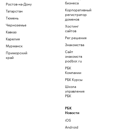
бизнеса
Ростов-на-Дону
Корпоративный
Татарстан
регистратор
Тюмень
доменов
Черноземье
Хостинг
сайтов
Кавказ
Рег.решения
Карелия
Знакомства
Мурманск
Сайт
Приморский
знакомств
край
podbor.ru
РБК
Компании
РБК Курсы
Школа
управления
РБК
РБК
Новости
iOS
Android