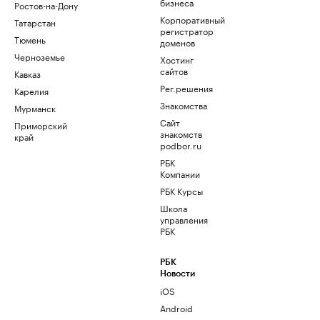
бизнеса
Ростов-на-Дону
Корпоративный
Татарстан
регистратор
Тюмень
доменов
Черноземье
Хостинг
сайтов
Кавказ
Рег.решения
Карелия
Знакомства
Мурманск
Сайт
Приморский
знакомств
край
podbor.ru
РБК
Компании
РБК Курсы
Школа
управления
РБК
РБК
Новости
iOS
Android