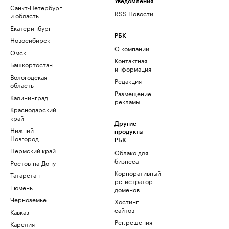
Уведомления
Санкт-Петербург
RSS Новости
и область
Екатеринбург
РБК
Новосибирск
О компании
Омск
Контактная
Башкортостан
информация
Вологодская
Редакция
область
Размещение
Калининград
рекламы
Краснодарский
край
Другие
Нижний
продукты
Новгород
РБК
Пермский край
Облако для
бизнеса
Ростов-на-Дону
Корпоративный
Татарстан
регистратор
Тюмень
доменов
Черноземье
Хостинг
сайтов
Кавказ
Рег.решения
Карелия