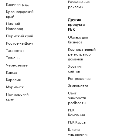
Размещение
Калининград
рекламы
Краснодарский
край
Другие
Нижний
продукты
Новгород
РБК
Пермский край
Облако для
бизнеса
Ростов-на-Дону
Корпоративный
Татарстан
регистратор
Тюмень
доменов
Черноземье
Хостинг
сайтов
Кавказ
Рег.решения
Карелия
Знакомства
Мурманск
Сайт
Приморский
знакомств
край
podbor.ru
РБК
Компании
РБК Курсы
Школа
управления