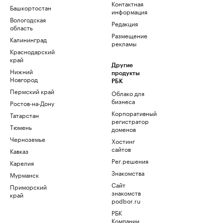
Контактная
Башкортостан
информация
Вологодская
Редакция
область
Размещение
Калининград
рекламы
Краснодарский
край
Другие
Нижний
продукты
Новгород
РБК
Пермский край
Облако для
бизнеса
Ростов-на-Дону
Корпоративный
Татарстан
регистратор
Тюмень
доменов
Черноземье
Хостинг
сайтов
Кавказ
Рег.решения
Карелия
Знакомства
Мурманск
Сайт
Приморский
знакомств
край
podbor.ru
РБК
Компании