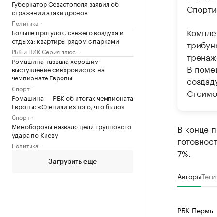
Губернатор Севастополя заявил об
Спорти
отражении атаки дронов
Политика
Компле
Больше прогулок, свежего воздуха и
отдыха: квартиры рядом с парками
трибун
РБК и ПИК Серия плюс
тренаж
Ромашина назвала хорошим
В поме
выступление синхронисток на
чемпионате Европы
создад
Спорт
Стоимос
Ромашина — РБК об итогах чемпионата
Европы: «Слепили из того, что было»
Спорт
Минобороны назвало цели группового
В конце 
удара по Киеву
готовнос
Политика
7%.
Загрузить еще
Авторы
Теги
РБК Пермь