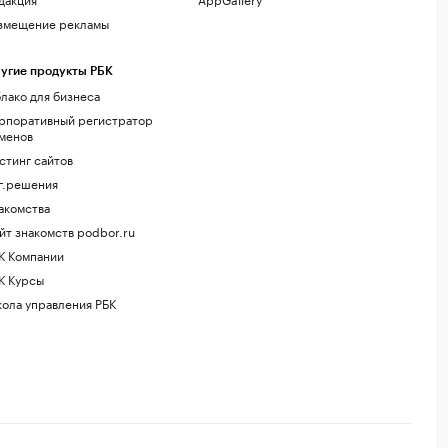
змещение рекламы
угие продукты РБК
лако для бизнеса
рпоративный регистратор
менов
стинг сайтов
г.решения
акомства
йт знакомств podbor.ru
К Компании
К Курсы
ола управления РБК