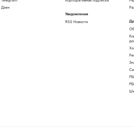
Дзен
Ра
Уведомления
RSS Новости
Др
Об
Ко
до
Хо
Ре
Зн
Са
РБ
РБ
Шк