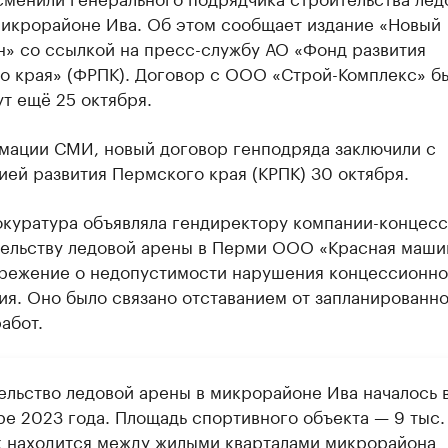
микрорайоне Ива. Об этом сообщает издание «Новый
н» со ссылкой на пресс-службу АО «Фонд развития
о края» (ФРПК). Договор с ООО «Строй-Комплекс» б
т ещё 25 октября.
мации СМИ, новый договор генподряда заключили с
ей развития Пермского края (КРПК) 30 октября.
окуратура объявляла гендиректору компании-концес
тельству ледовой арены в Перми ООО «Красная маши
режение о недопустимости нарушения концессионно
я. Оно было связано отставанием от запланированн
абот.
ельство ледовой арены в микрорайоне Ива началось 
е 2023 года. Площадь спортивного объекта — 9 тыс. 
к находится между жилыми кварталами микрорайона