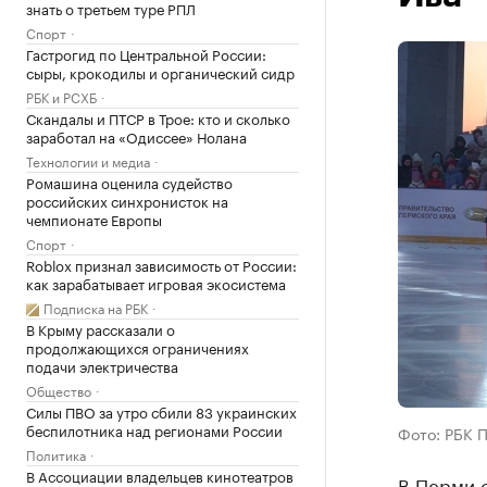
знать о третьем туре РПЛ
Спорт
Гастрогид по Центральной России:
сыры, крокодилы и органический сидр
РБК и РСХБ
Скандалы и ПТСР в Трое: кто и сколько
заработал на «Одиссее» Нолана
Технологии и медиа
Ромашина оценила судейство
российских синхронисток на
чемпионате Европы
Спорт
Roblox признал зависимость от России:
как зарабатывает игровая экосистема
Подписка на РБК
В Крыму рассказали о
продолжающихся ограничениях
подачи электричества
Общество
Силы ПВО за утро сбили 83 украинских
беспилотника над регионами России
Фото: РБК 
Политика
В Ассоциации владельцев кинотеатров
В Перми 