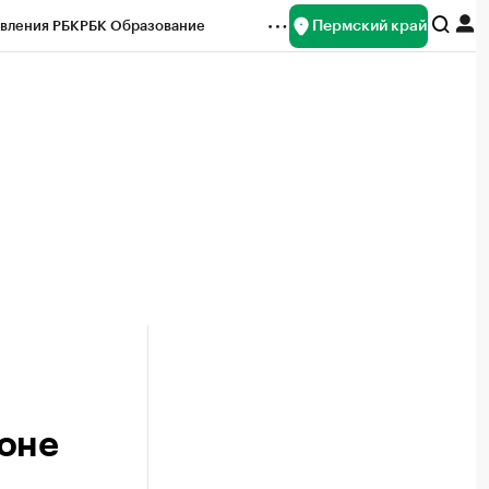
Пермский край
вления РБК
РБК Образование
редитные рейтинги
Франшизы
Газета
ок наличной валюты
йоне