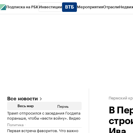
Подписка на РБК
Инвестиции
Мероприятия
Отрасли
Недви
РБК Курсы
РБК Life
Тренды
Визионеры
Национальные проекты
Горо
Спецпроекты СПб
Конференции СПб
Спецпроекты
Проверка конт
Пермский кр
Все новости
Пермь
Весь мир
В Пе
Трамп отпросился с заседания Госдепа
пораньше, чтобы «вести войну». Видео
стро
Политика
Первая встреча фаворитов. Что важно
Ива