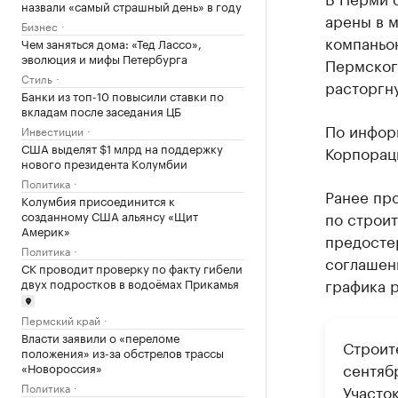
назвали «самый страшный день» в году
арены в 
Бизнес
компаньо
Чем заняться дома: «Тед Лассо»,
эволюция и мифы Петербурга
Пермског
Стиль
расторгну
Банки из топ-10 повысили ставки по
вкладам после заседания ЦБ
По инфор
Инвестиции
США выделят $1 млрд на поддержку
Корпораци
нового президента Колумбии
Политика
Ранее пр
Колумбия присоединится к
созданному США альянсу «Щит
по строи
Америк»
предосте
Политика
соглашени
СК проводит проверку по факту гибели
графика р
двух подростков в водоёмах Прикамья
Пермский край
Власти заявили о «переломе
Строит
положения» из-за обстрелов трассы
сентябр
«Новороссия»
Политика
Участо