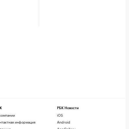
К
РБК Новости
компании
iOS
нтактная информация
Android
дакция
AppGallery