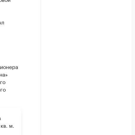
ыл
сионера
на»
го
ого
в
кв. м.