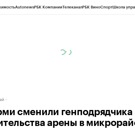
жимость
Autonews
РБК Компании
Телеканал
РБК Вино
Спорт
Школа упра
д
Стиль
Крипто
РБК Бизнес-среда
Дискуссионный клуб
Исследования
К
рагентов
Политика
Экономика
Бизнес
Технологии и медиа
Финансы
Рын
ай
рми сменили генподрядчика
ительства арены в микрора