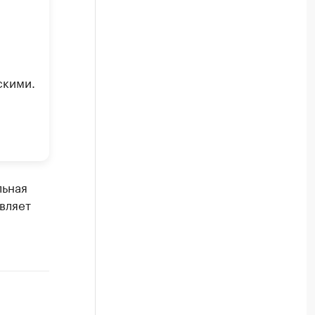
скими.
и
льная
вляет