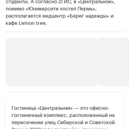
студенты. А согласно 2ГИС, в «Центральной»,
помимо «Юниверсити хостел Пермь»,
располагается медцентр «Берег надежды» и
кафе Lemon tree.
РБК Компании
РБК Компании
Гостиница «Центральная» — это офисно-
Крупнейшие производители и
Страховые к
гостиничный комплекс, расположенный на
продавцы медийной продукции
присутствую
пересечении улиц Сибирской и Советской.
Ознакомьтесь с информацией в каталоге
Посмотрите в ката
Здание 1933 года постройки отнесено к