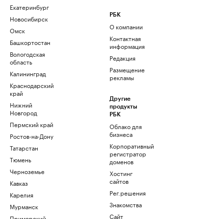
Екатеринбург
РБК
Новосибирск
О компании
Омск
Контактная
Башкортостан
информация
Вологодская
Редакция
область
Размещение
Калининград
рекламы
Краснодарский
край
Другие
Нижний
продукты
Новгород
РБК
Пермский край
Облако для
бизнеса
Ростов-на-Дону
Корпоративный
Татарстан
регистратор
Тюмень
доменов
Черноземье
Хостинг
сайтов
Кавказ
Рег.решения
Карелия
Знакомства
Мурманск
Сайт
Приморский