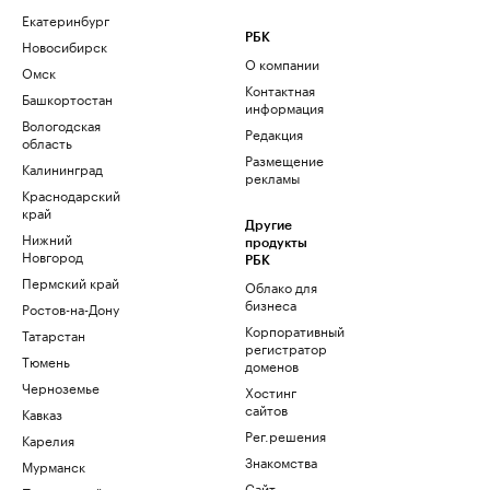
Екатеринбург
РБК
Новосибирск
О компании
Омск
Контактная
Башкортостан
информация
Вологодская
Редакция
область
Размещение
Калининград
рекламы
Краснодарский
край
Другие
Нижний
продукты
Новгород
РБК
Пермский край
Облако для
бизнеса
Ростов-на-Дону
Корпоративный
Татарстан
регистратор
Тюмень
доменов
Черноземье
Хостинг
сайтов
Кавказ
Рег.решения
Карелия
Знакомства
Мурманск
Сайт