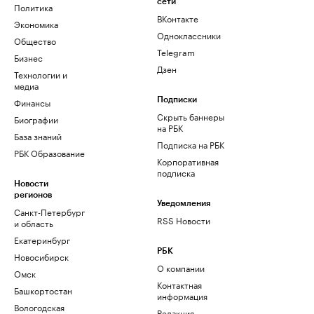
сети
Политика
ВКонтакте
Экономика
Одноклассники
Общество
Telegram
Бизнес
Дзен
Технологии и
медиа
Финансы
Подписки
Скрыть баннеры
Биографии
на РБК
База знаний
Подписка на РБК
РБК Образование
Корпоративная
подписка
Новости
регионов
Уведомления
Санкт-Петербург
RSS Новости
и область
Екатеринбург
РБК
Новосибирск
О компании
Омск
Контактная
Башкортостан
информация
Вологодская
Редакция