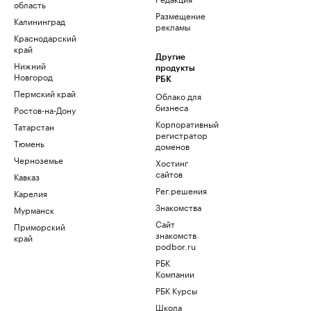
область
Размещение
Калининград
рекламы
Краснодарский
край
Другие
Нижний
продукты
Новгород
РБК
Пермский край
Облако для
бизнеса
Ростов-на-Дону
Корпоративный
Татарстан
регистратор
Тюмень
доменов
Черноземье
Хостинг
сайтов
Кавказ
Рег.решения
Карелия
Знакомства
Мурманск
Сайт
Приморский
знакомств
край
podbor.ru
РБК
Компании
РБК Курсы
Школа