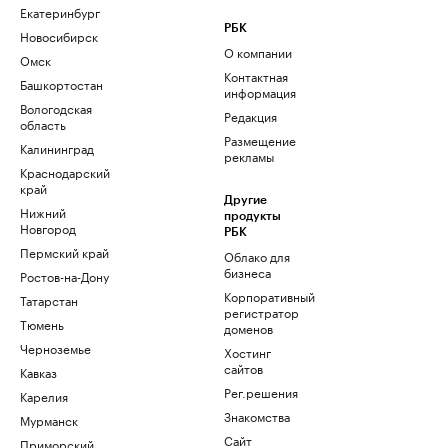
Екатеринбург
РБК
Новосибирск
О компании
Омск
Контактная
Башкортостан
информация
Вологодская
Редакция
область
Размещение
Калининград
рекламы
Краснодарский
край
Другие
Нижний
продукты
Новгород
РБК
Пермский край
Облако для
бизнеса
Ростов-на-Дону
Корпоративный
Татарстан
регистратор
Тюмень
доменов
Черноземье
Хостинг
сайтов
Кавказ
Рег.решения
Карелия
Знакомства
Мурманск
Сайт
Приморский