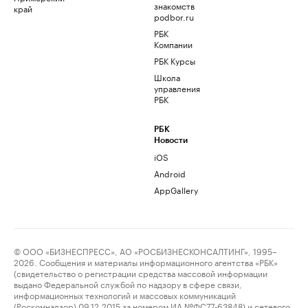
знакомств
край
podbor.ru
РБК
Компании
РБК Курсы
Школа
управления
РБК
РБК
Новости
iOS
Android
AppGallery
© ООО «БИЗНЕСПРЕСС», АО «РОСБИЗНЕСКОНСАЛТИНГ», 1995–
2026. Сообщения и материалы информационного агентства «РБК»
(свидетельство о регистрации средства массовой информации
выдано Федеральной службой по надзору в сфере связи,
информационных технологий и массовых коммуникаций
(Роскомнадзор) 09.12.2015 за номером ИА №ФС77-63848) и сетевого